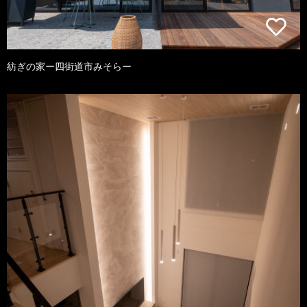
紡ぎの家ー四街道市みそらー