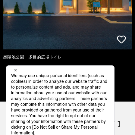
昆陽池公園 多目的広場トイレ
1
2
3
4
5
パナソニックの電気設備 SNSアカウント