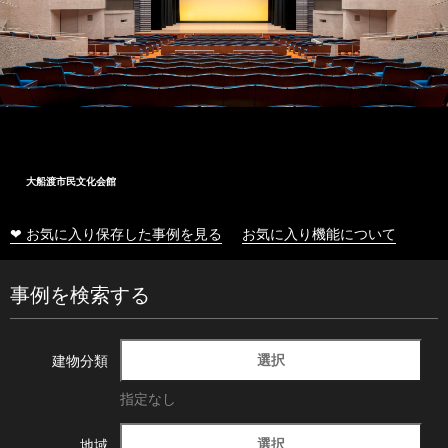
大船渡市民文化会館
❤ お気に入り保存した事例を見る
お気に入り機能について
事例を検索する
選択
建物分類
指定なし
選択
地域