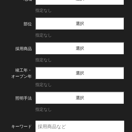
指定なし
選択
部位
指定なし
選択
採用商品
指定なし
竣工年・
選択
オープン年
指定なし
選択
照明手法
指定なし
キーワード