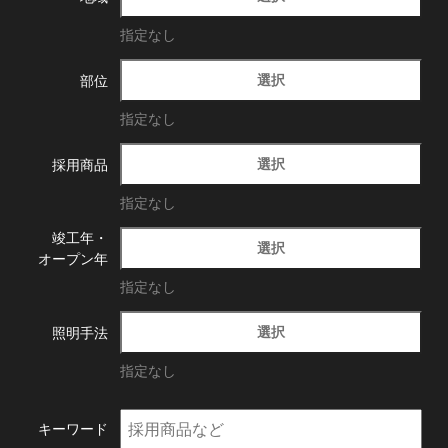
指定なし
選択
部位
指定なし
選択
採用商品
指定なし
竣工年・
選択
オープン年
指定なし
選択
照明手法
指定なし
キーワード