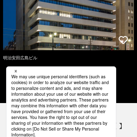
明治安田広島ビル
1
2
3
4
5
パナソニックの電気設備 SNSアカウント