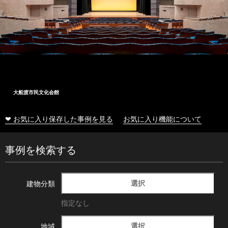
大船渡市民文化会館
❤ お気に入り保存した事例を見る
お気に入り機能について
事例を検索する
選択
建物分類
指定なし
選択
地域