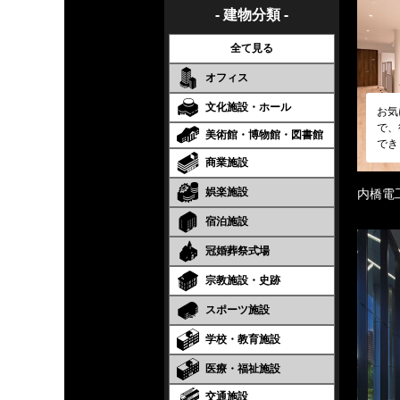
- 建物分類 -
全て見る
オフィス
文化施設・ホール
お気
で、
美術館・博物館・図書館
でき
商業施設
娯楽施設
内橋電
宿泊施設
冠婚葬祭式場
宗教施設・史跡
スポーツ施設
学校・教育施設
医療・福祉施設
交通施設