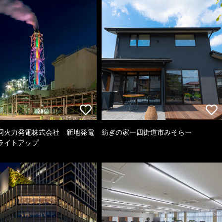
同火力発電株式会社 新地発電
紡ぎの家ー四街道市みそらー
ライトアップ