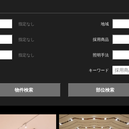
指定なし
地域
指定なし
採用商品
指定なし
照明手法
キーワード
物件検索
部位検索