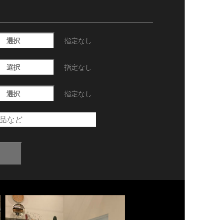
選択
指定なし
選択
指定なし
選択
指定なし