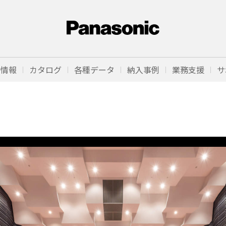
品情報
カタログ
各種データ
納入事例
業務支援
サ