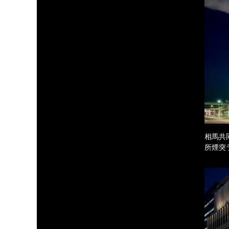
相馬共
所煙突