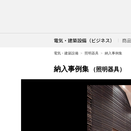
電気・建築設備（ビジネス）
商
電気・建築設備
照明器具
納入事例集
納入事例集
（照明器具）