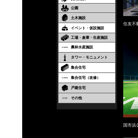
公園
土木施設
住友不
イベント・仮設施設
工場・倉庫・生産施設
農林水産施設
タワー・モニュメント
集合住宅
集合住宅（改修）
戸建住宅
その他
国市浜