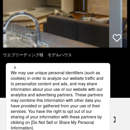
ウエブリーディング様 モデルハウス
1
2
3
4
5
パナソニックの電気設備 SNSアカウント