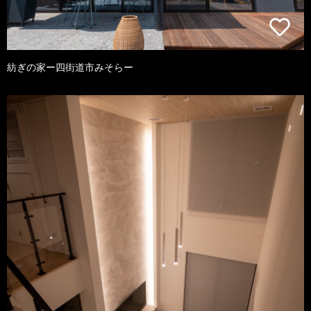
紡ぎの家ー四街道市みそらー