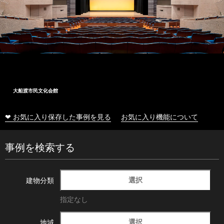
大船渡市民文化会館
❤ お気に入り保存した事例を見る
お気に入り機能について
事例を検索する
選択
建物分類
指定なし
選択
地域