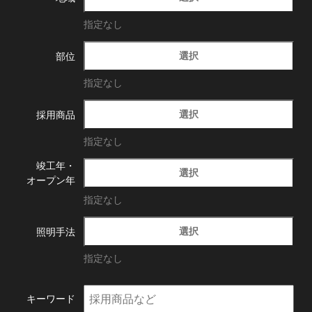
指定なし
選択
部位
指定なし
選択
採用商品
指定なし
竣工年・
選択
オープン年
指定なし
選択
照明手法
指定なし
キーワード