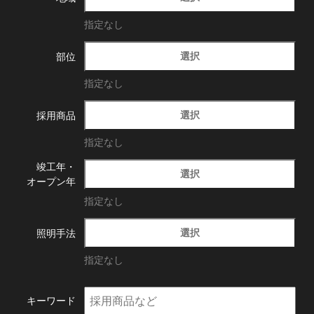
指定なし
選択
部位
指定なし
選択
採用商品
指定なし
竣工年・
選択
オープン年
指定なし
選択
照明手法
指定なし
キーワード