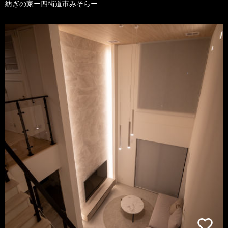
紡ぎの家ー四街道市みそらー