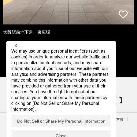
大阪駅前地下道 東広場
1
2
3
4
5
パナソニックの電気設備 SNSアカウント
サイトのご利用にあたって
クッキーポリシー
個人情報保護方針
パナソニック ホールディングス
Area/Country