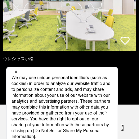
ウレシャス小松
1
2
3
4
5
パナソニックの電気設備 SNSアカウント