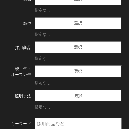
指定なし
選択
部位
指定なし
選択
採用商品
指定なし
竣工年・
選択
オープン年
指定なし
選択
照明手法
指定なし
キーワード