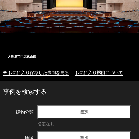
大船渡市民文化会館
❤ お気に入り保存した事例を見る
お気に入り機能について
事例を検索する
選択
建物分類
指定なし
選択
地域