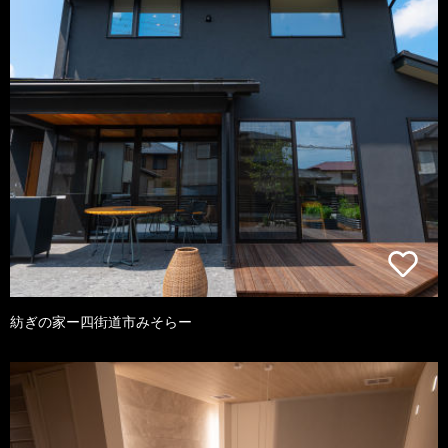
紡ぎの家ー四街道市みそらー