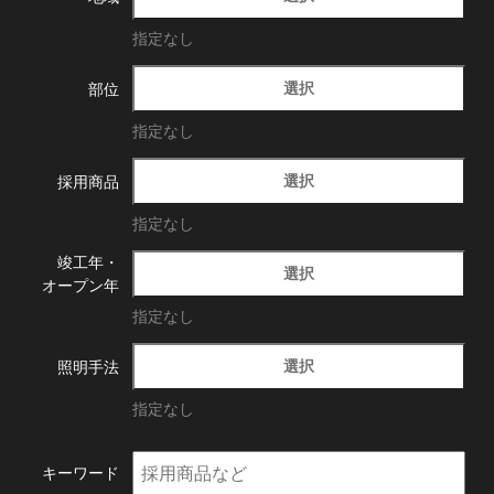
指定なし
選択
部位
指定なし
選択
採用商品
指定なし
竣工年・
選択
オープン年
指定なし
選択
照明手法
指定なし
キーワード