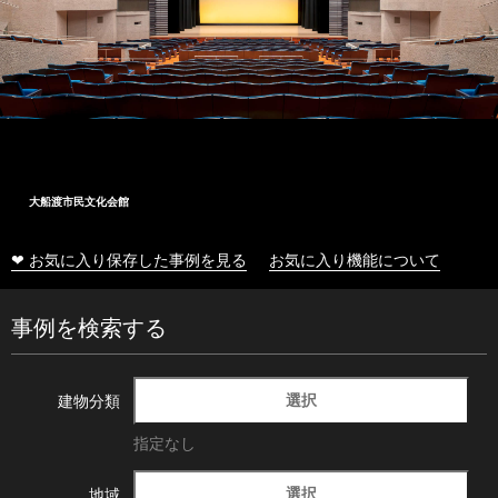
大船渡市民文化会館
❤ お気に入り保存した事例を見る
お気に入り機能について
事例を検索する
選択
建物分類
指定なし
選択
地域