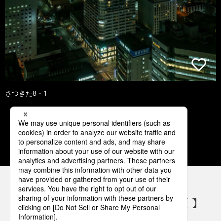
さつきた8・1
1
2
3
4
5
パナソニックの電気設備 SNSアカウント