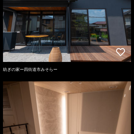
紡ぎの家ー四街道市みそらー