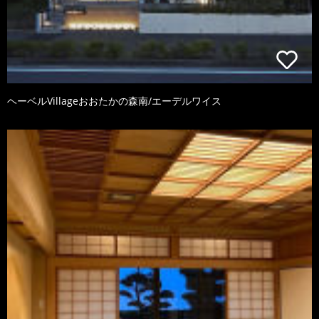
ヘーベルVillageおおたかの森南/エーデルワイス