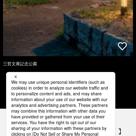
三哲文庫記念公園
1
2
3
4
5
パナソニックの電気設備 SNSアカウント