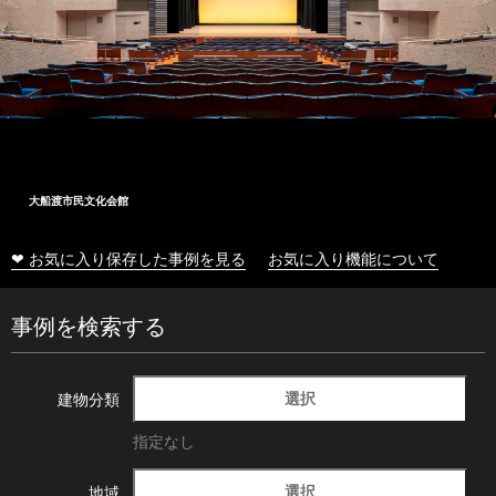
大船渡市民文化会館
❤ お気に入り保存した事例を見る
お気に入り機能について
事例を検索する
選択
建物分類
指定なし
選択
地域