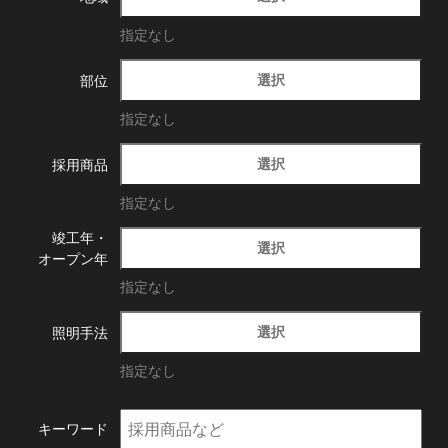
指定なし
選択
部位
指定なし
選択
採用商品
指定なし
竣工年・
選択
オープン年
指定なし
選択
照明手法
指定なし
キーワード