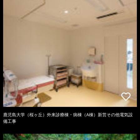
鹿児島大学（桜ヶ丘）外来診療棟・病棟（A棟）新営その他電気設
備工事