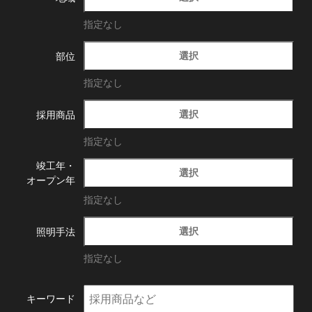
指定なし
選択
部位
指定なし
選択
採用商品
指定なし
竣工年・
選択
オープン年
指定なし
選択
照明手法
指定なし
キーワード