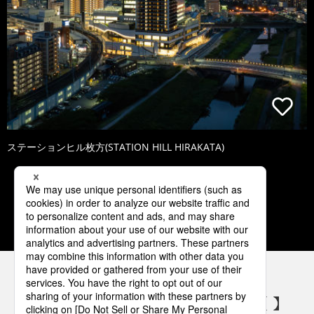
ステーションヒル枚方(STATION HILL HIRAKATA)
1
2
3
4
5
パナソニックの電気設備 SNSアカウント