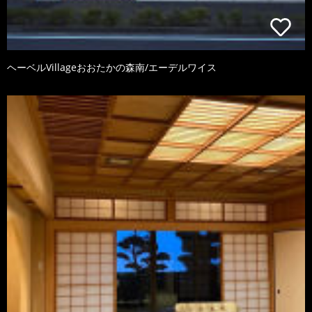
ヘーベルVillageおおたかの森南/エーデルワイス