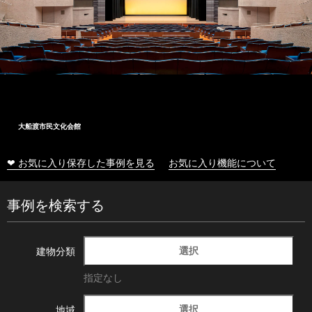
大船渡市民文化会館
❤ お気に入り保存した事例を見る
お気に入り機能について
事例を検索する
選択
建物分類
指定なし
選択
地域