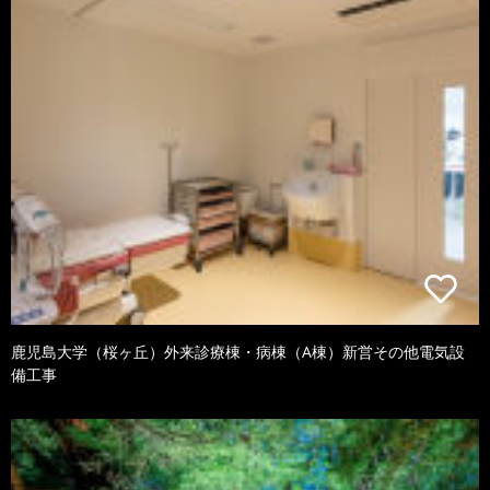
鹿児島大学（桜ヶ丘）外来診療棟・病棟（A棟）新営その他電気設
備工事