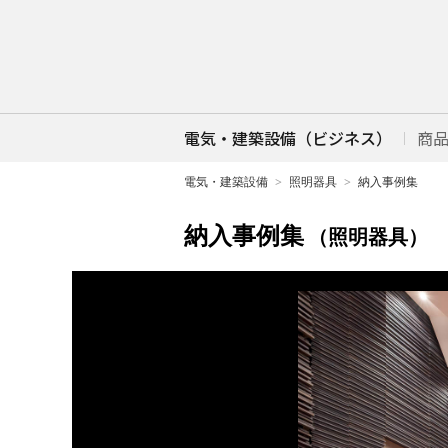
電気・建築設備（ビジネス）
商
電気・建築設備
照明器具
納入事例集
納入事例集
（照明器具）