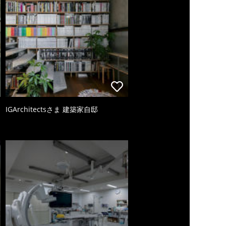
IGArchitectsさま 建築家自邸