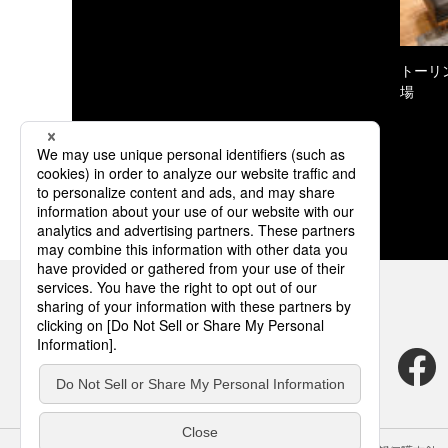
トーリ
場