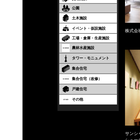
公園
土木施設
イベント・仮設施設
株式会
工場・倉庫・生産施設
農林水産施設
タワー・モニュメント
集合住宅
集合住宅（改修）
戸建住宅
その他
サンシ
シュー