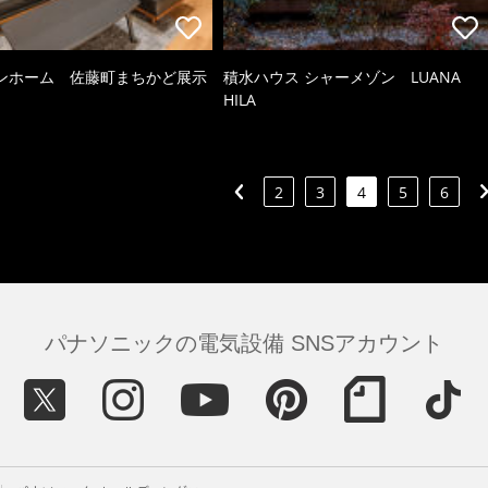
ンホーム 佐藤町まちかど展示
積水ハウス シャーメゾン LUANA
HILA
2
3
4
5
6
パナソニックの電気設備 SNSアカウント