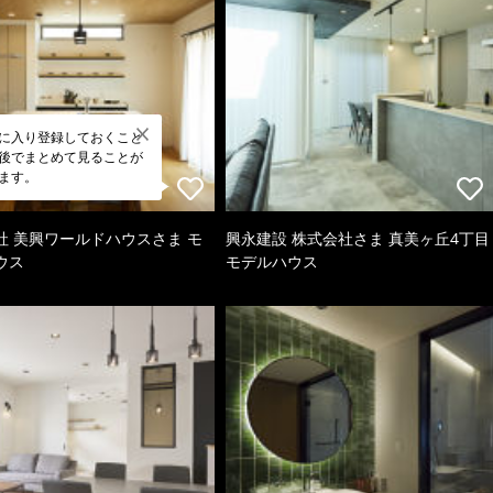
に入り登録しておくこと
後でまとめて見ることが
ます。
社 美興ワールドハウスさま モ
興永建設 株式会社さま 真美ヶ丘4丁目
ウス
モデルハウス