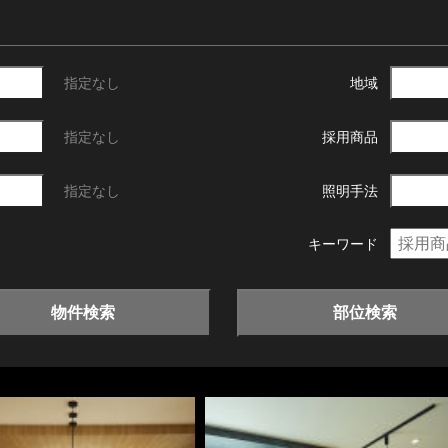
指定なし
地域
指定なし
採用商品
指定なし
照明手法
キーワード
物件検索
部位検索