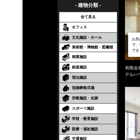
- 建物分類 -
全て見る
オフィス
文化施設・ホール
お気
で、
美術館・博物館・図書館
でき
商業施設
娯楽施設
有限会
デルハ
宿泊施設
冠婚葬祭式場
宗教施設・史跡
スポーツ施設
学校・教育施設
医療・福祉施設
交通施設