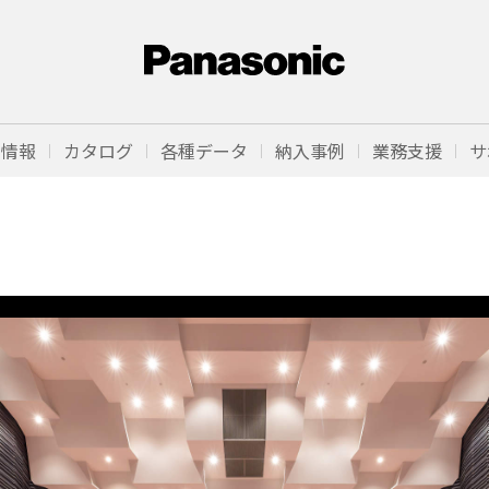
品情報
カタログ
各種データ
納入事例
業務支援
サ