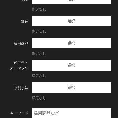
指定なし
選択
部位
指定なし
選択
採用商品
指定なし
竣工年・
選択
オープン年
指定なし
選択
照明手法
指定なし
キーワード