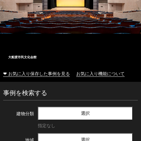
大船渡市民文化会館
❤ お気に入り保存した事例を見る
お気に入り機能について
事例を検索する
選択
建物分類
指定なし
選択
地域