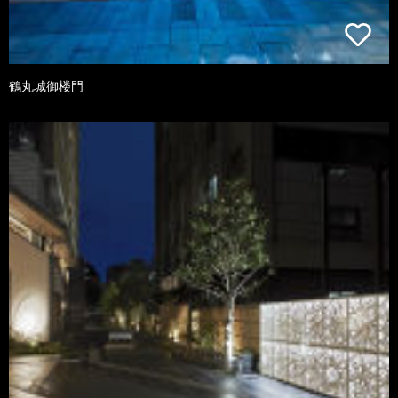
鶴丸城御楼門