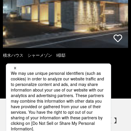
積水ハウス シャーメゾン I様邸
3
4
5
6
7
パナソニックの電気設備 SNSアカウント