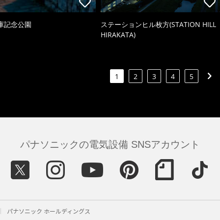
庫記念公園
ステーションヒル枚方(STATION HILL
HIRAKATA)
1
2
3
4
5
パナソニックの電気設備 SNSアカウント
パナソニック ホールディングス