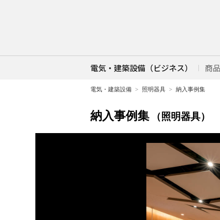
電気・建築設備（ビジネス）
商
電気・建築設備
照明器具
納入事例集
納入事例集
（照明器具）