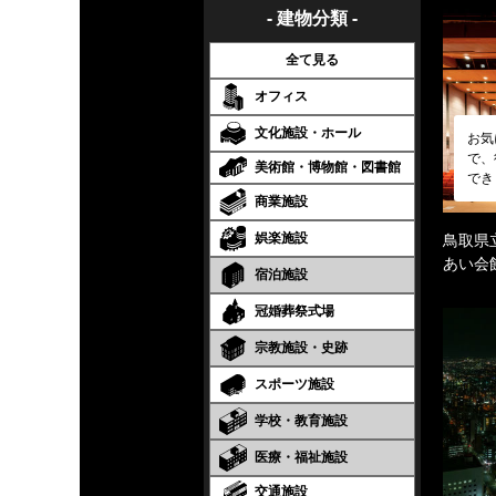
- 建物分類 -
全て見る
オフィス
文化施設・ホール
お気
で、
美術館・博物館・図書館
でき
商業施設
娯楽施設
鳥取県
あい会
宿泊施設
冠婚葬祭式場
宗教施設・史跡
スポーツ施設
学校・教育施設
医療・福祉施設
交通施設