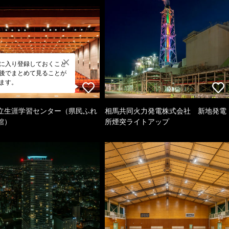
に入り登録しておくこと
後でまとめて見ることが
ます。
立生涯学習センター（県民ふれ
相馬共同火力発電株式会社 新地発電
館）
所煙突ライトアップ