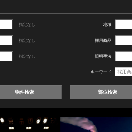
指定なし
地域
指定なし
採用商品
指定なし
照明手法
キーワード
物件検索
部位検索