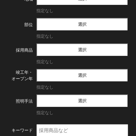
指定なし
選択
部位
指定なし
選択
採用商品
指定なし
竣工年・
選択
オープン年
指定なし
選択
照明手法
指定なし
キーワード