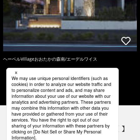
ヘーベルVillageおおたかの森南/エーデルワイス
1
2
3
4
5
パナソニックの電気設備 SNSアカウント