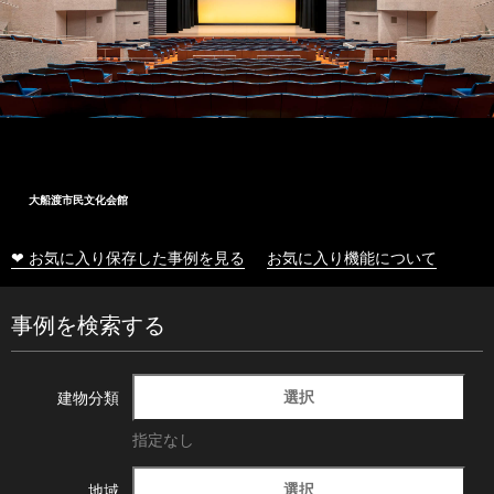
大船渡市民文化会館
❤ お気に入り保存した事例を見る
お気に入り機能について
事例を検索する
選択
建物分類
指定なし
選択
地域