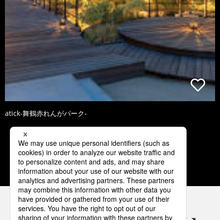
atick-舞鶴赤れんがパーク-
2
3
4
5
6
パナソニックの電気設備 SNSアカウント