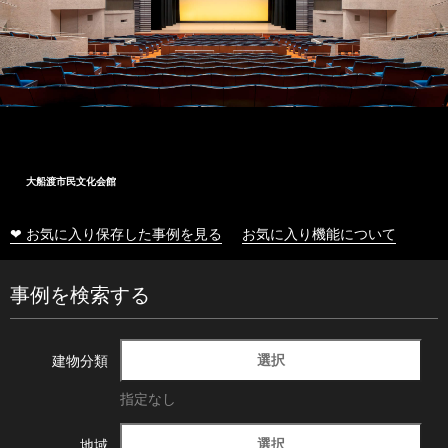
大船渡市民文化会館
❤ お気に入り保存した事例を見る
お気に入り機能について
事例を検索する
選択
建物分類
指定なし
選択
地域