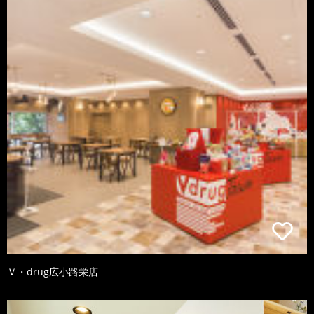
Ｖ・drug広小路栄店