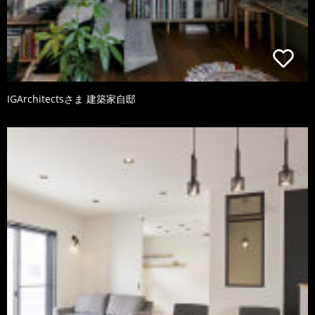
IGArchitectsさま 建築家自邸