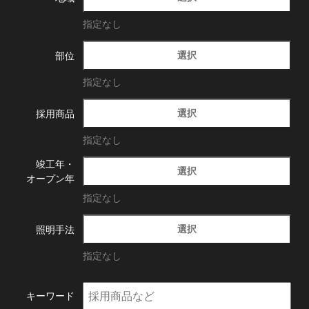
指定なし
選択
部位
指定なし
選択
採用商品
指定なし
竣工年・
選択
オープン年
指定なし
選択
照明手法
指定なし
キーワード