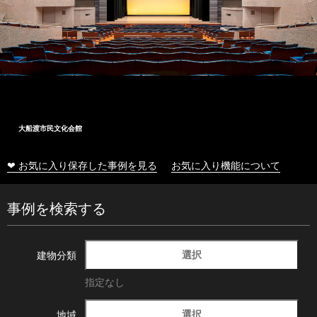
大船渡市民文化会館
❤ お気に入り保存した事例を見る
お気に入り機能について
事例を検索する
選択
建物分類
指定なし
選択
地域