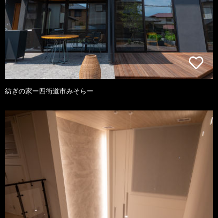
紡ぎの家ー四街道市みそらー