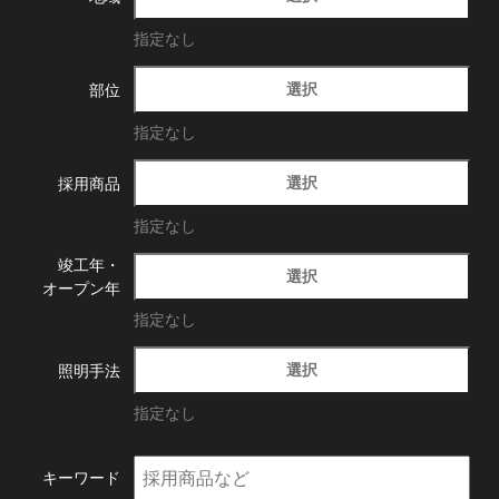
指定なし
選択
部位
指定なし
選択
採用商品
指定なし
竣工年・
選択
オープン年
指定なし
選択
照明手法
指定なし
キーワード