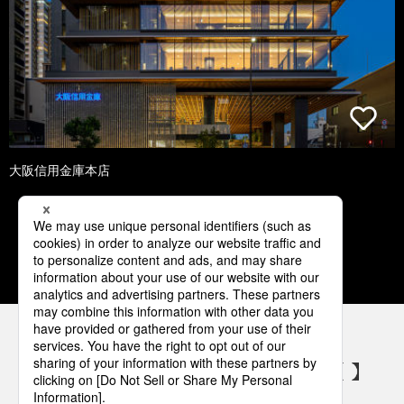
大阪信用金庫本店
1
2
3
4
5
パナソニックの電気設備 SNSアカウント