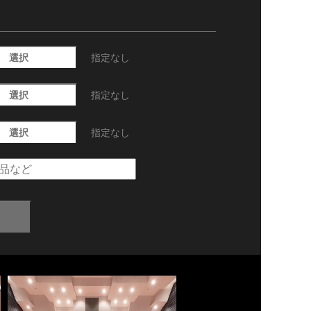
選択
指定なし
選択
指定なし
選択
指定なし