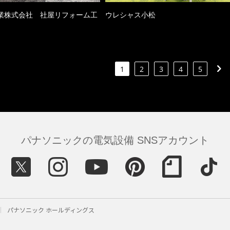
業株式会社 社屋リフォーム工
ウレシャス小松
1
2
3
4
5
パナソニックの電気設備 SNSアカウント
パナソニック ホールディングス