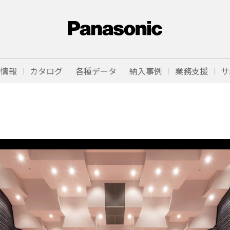
品情報
カタログ
各種データ
納入事例
業務支援
サ