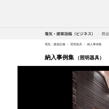
電気・建築設備（ビジネス）
商
電気・建築設備
照明器具
納入事例集
納入事例集
（照明器具）