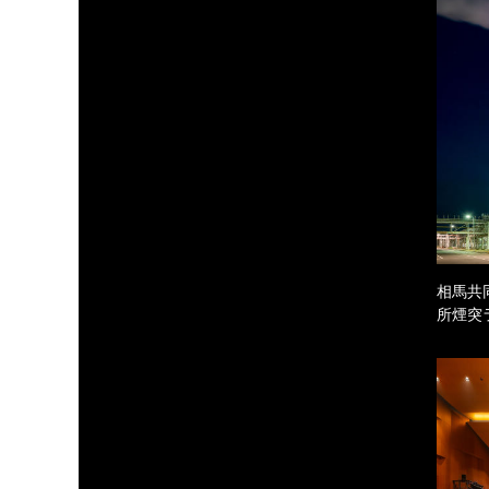
相馬共
所煙突