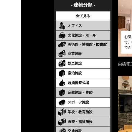
- 建物分類 -
全て見る
オフィス
文化施設・ホール
お気
で、
美術館・博物館・図書館
でき
商業施設
娯楽施設
内橋電
宿泊施設
冠婚葬祭式場
宗教施設・史跡
スポーツ施設
学校・教育施設
医療・福祉施設
交通施設