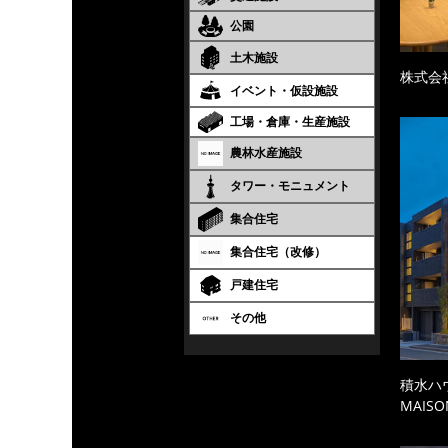
公園
土木施設
株式会
イベント・仮設施設
工場・倉庫・生産施設
農林水産施設
タワー・モニュメント
集合住宅
集合住宅（改修）
戸建住宅
その他
積水ハ
MAISO