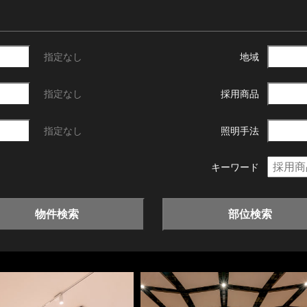
指定なし
地域
指定なし
採用商品
指定なし
照明手法
キーワード
物件検索
部位検索