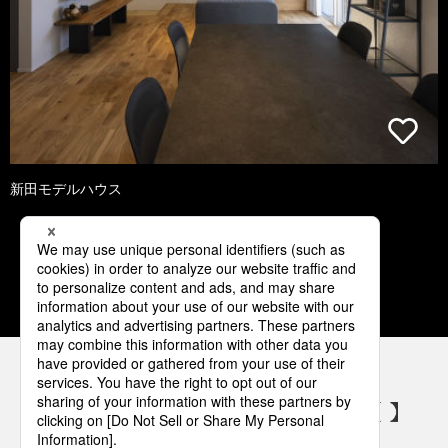
新田モデルハウス
1
2
3
4
5
パナソニックの電気設備 SNSアカウント