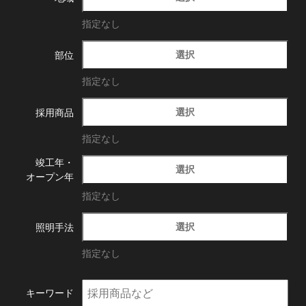
指定なし
選択
部位
指定なし
選択
採用商品
指定なし
竣工年・
選択
オープン年
指定なし
選択
照明手法
指定なし
キーワード