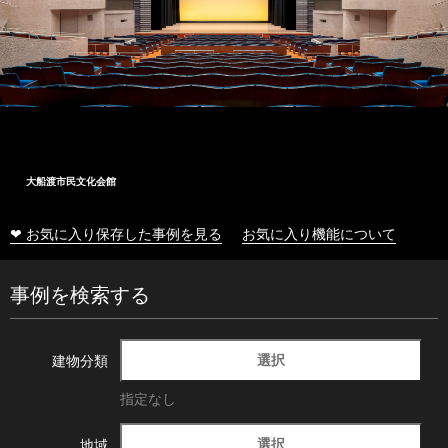
大船渡市民文化会館
❤ お気に入り保存した事例を見る
お気に入り機能について
事例を検索する
選択
建物分類
指定なし
選択
地域