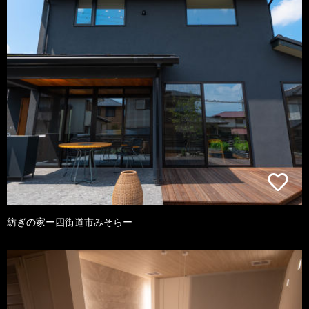
紡ぎの家ー四街道市みそらー