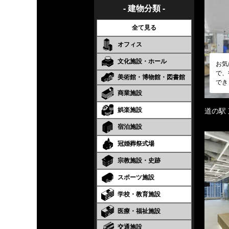
- 建物分類 -
全て見る
オフィス
文化施設・ホール
お気
で、
美術館・博物館・図書館
でき
商業施設
娯楽施設
道の駅
宿泊施設
冠婚葬祭式場
宗教施設・史跡
スポーツ施設
学校・教育施設
医療・福祉施設
交通施設