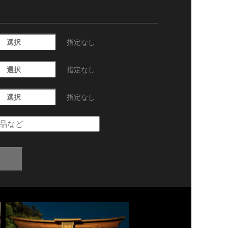
選択
指定なし
選択
指定なし
選択
指定なし