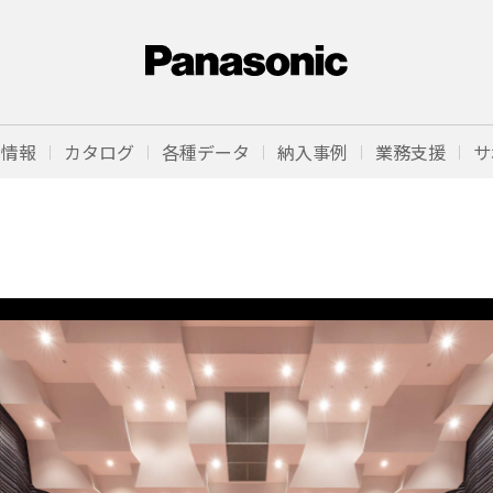
品情報
カタログ
各種データ
納入事例
業務支援
サ