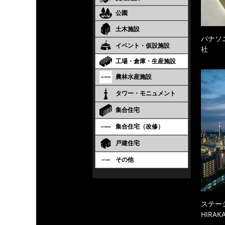
公園
土木施設
パナソ
イベント・仮設施設
社
工場・倉庫・生産施設
農林水産施設
タワー・モニュメント
集合住宅
集合住宅（改修）
戸建住宅
その他
ステーシ
HIRAKA