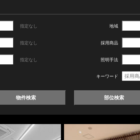
指定なし
地域
指定なし
採用商品
指定なし
照明手法
キーワード
物件検索
部位検索