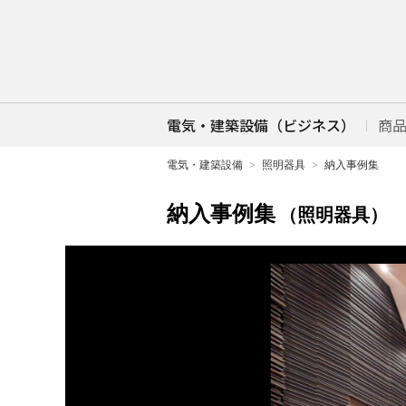
電気・建築設備（ビジネス）
商
電気・建築設備
照明器具
納入事例集
納入事例集
（照明器具）