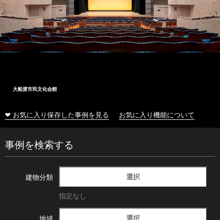
大船渡市民文化会館
❤ お気に入り保存した事例を見る
お気に入り機能について
事例を検索する
選択
建物分類
指定なし
選択
地域