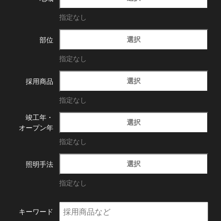
指定なし
選択
部位
指定なし
選択
採用商品
指定なし
竣工年・
選択
オープン年
指定なし
選択
照明手法
指定なし
キーワード