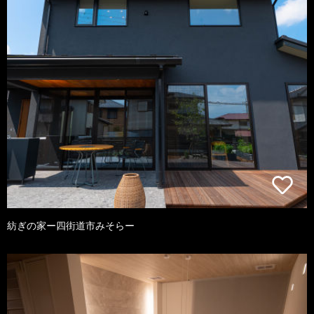
紡ぎの家ー四街道市みそらー