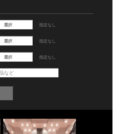
選択
指定なし
選択
指定なし
選択
指定なし