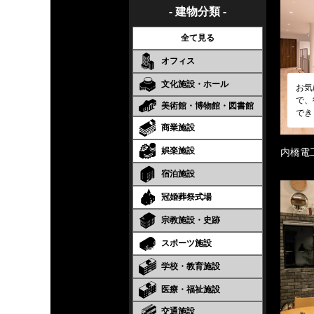
- 建物分類 -
全て見る
オフィス
文化施設・ホール
お気
で、
美術館・博物館・図書館
でき
商業施設
娯楽施設
内橋電
宿泊施設
冠婚葬祭式場
宗教施設・史跡
スポーツ施設
学校・教育施設
医療・福祉施設
交通施設