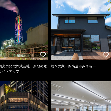
同火力発電株式会社 新地発電
紡ぎの家ー四街道市みそらー
ライトアップ