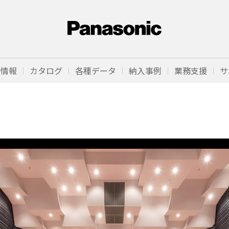
品情報
カタログ
各種データ
納入事例
業務支援
サ