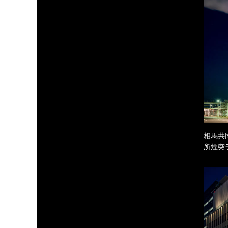
相馬共
所煙突