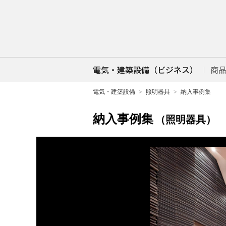
電気・建築設備（ビジネス）
商
電気・建築設備
照明器具
納入事例集
納入事例集
（照明器具）