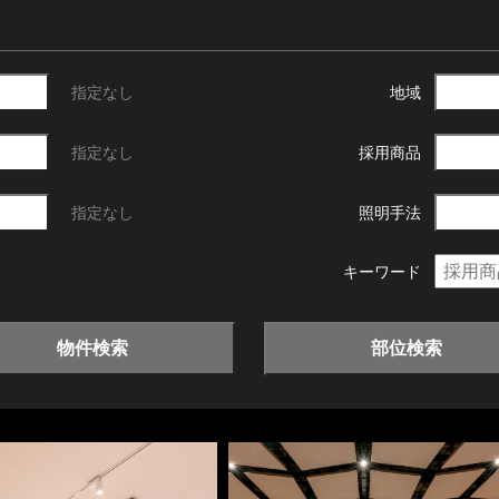
指定なし
地域
指定なし
採用商品
指定なし
照明手法
キーワード
物件検索
部位検索