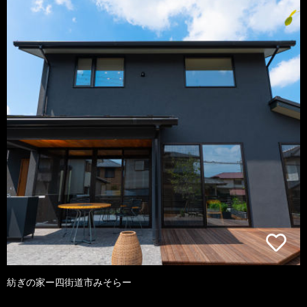
紡ぎの家ー四街道市みそらー