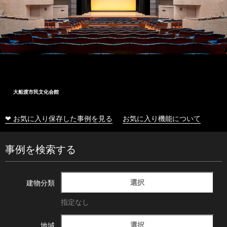
大船渡市民文化会館
❤ お気に入り保存した事例を見る
お気に入り機能について
事例を検索する
選択
建物分類
指定なし
選択
地域