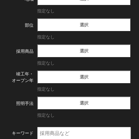
指定なし
選択
部位
指定なし
選択
採用商品
指定なし
竣工年・
選択
オープン年
指定なし
選択
照明手法
指定なし
キーワード