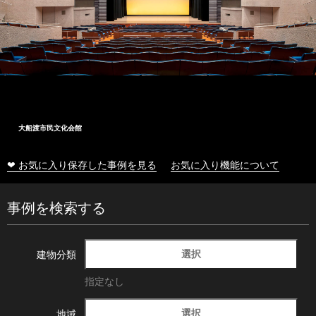
大船渡市民文化会館
❤ お気に入り保存した事例を見る
お気に入り機能について
事例を検索する
選択
建物分類
指定なし
選択
地域