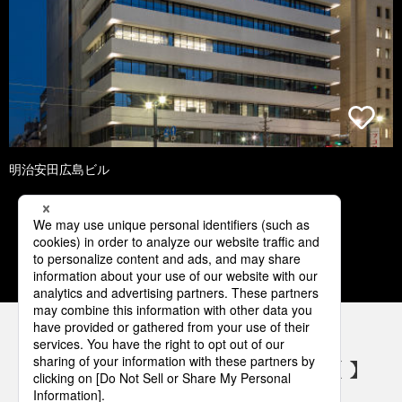
明治安田広島ビル
1
2
3
4
5
パナソニックの電気設備 SNSアカウント