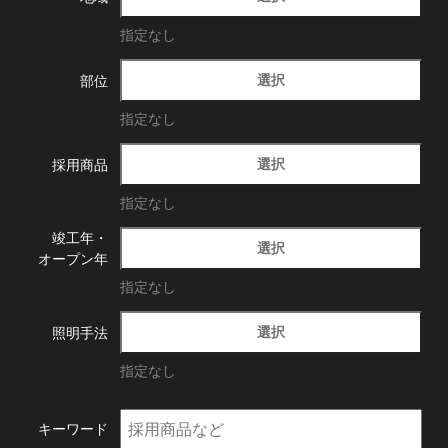
指定なし
選択
部位
指定なし
選択
採用商品
指定なし
竣工年・
選択
オープン年
指定なし
選択
照明手法
指定なし
キーワード