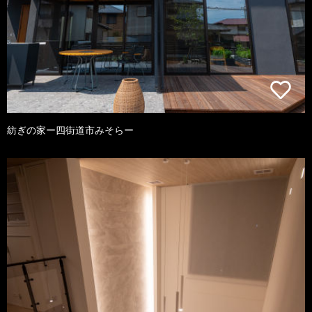
紡ぎの家ー四街道市みそらー