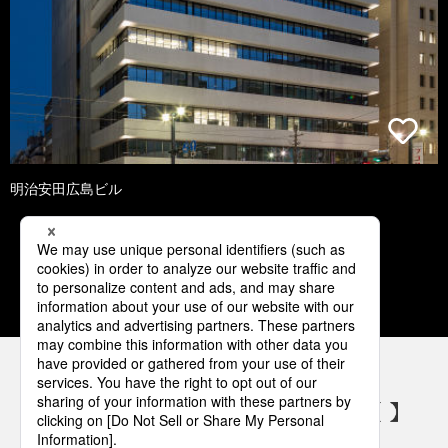
明治安田広島ビル
1
2
3
4
5
パナソニックの電気設備 SNSアカウント