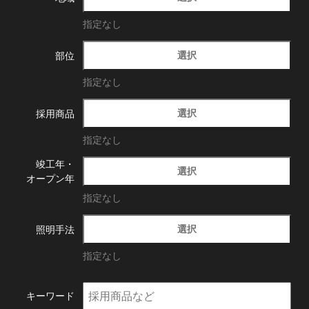
指定なし
選択
部位
指定なし
選択
採用商品
指定なし
竣工年・
選択
オープン年
指定なし
選択
照明手法
指定なし
キーワード