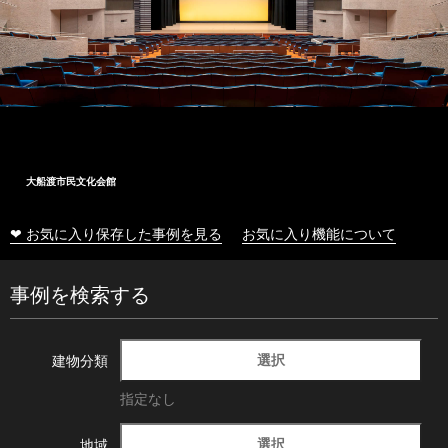
大船渡市民文化会館
❤ お気に入り保存した事例を見る
お気に入り機能について
事例を検索する
選択
建物分類
指定なし
選択
地域