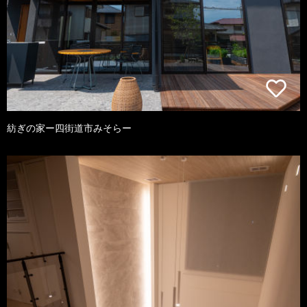
紡ぎの家ー四街道市みそらー