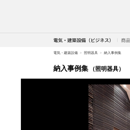
電気・建築設備（ビジネス）
商
電気・建築設備
照明器具
納入事例集
納入事例集
（照明器具）