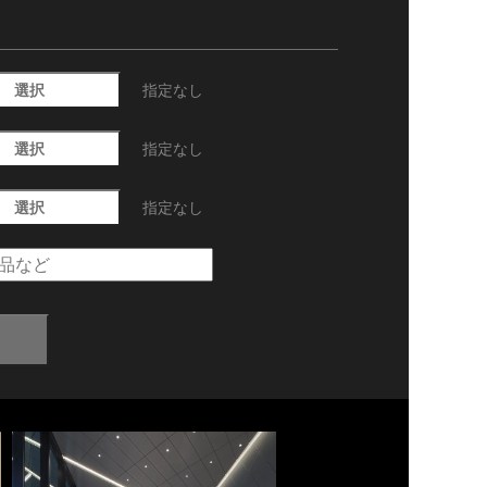
選択
指定なし
選択
指定なし
選択
指定なし