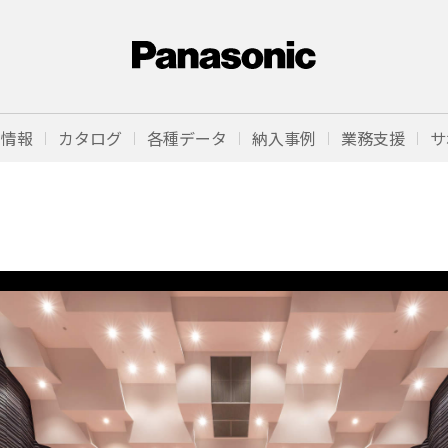
品情報
カタログ
各種データ
納入事例
業務支援
サ