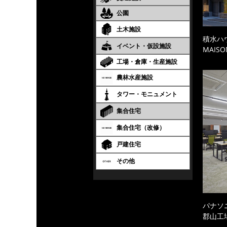
公園
土木施設
積水ハ
イベント・仮設施設
MAISO
工場・倉庫・生産施設
農林水産施設
タワー・モニュメント
集合住宅
集合住宅（改修）
戸建住宅
その他
パナソ
郡山工