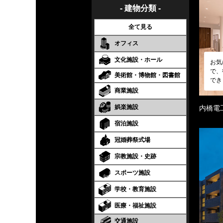
- 建物分類 -
全て見る
オフィス
文化施設・ホール
お気
で、
美術館・博物館・図書館
でき
商業施設
娯楽施設
内橋電
宿泊施設
冠婚葬祭式場
宗教施設・史跡
スポーツ施設
学校・教育施設
医療・福祉施設
交通施設