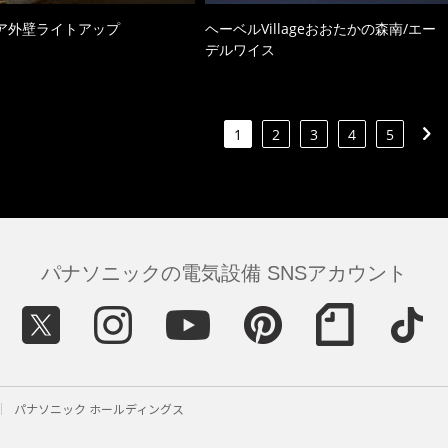
ア外壁ライトアップ
ヘーベルVillageおおたかの森南/エー
デルワイス
1
2
3
4
5
パナソニックの電気設備 SNSアカウント
パナソニック ホールディングス