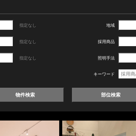
指定なし
地域
指定なし
採用商品
指定なし
照明手法
キーワード
物件検索
部位検索