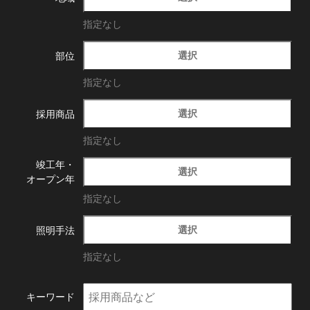
指定なし
選択
部位
指定なし
選択
採用商品
指定なし
竣工年・
選択
オープン年
指定なし
選択
照明手法
指定なし
キーワード