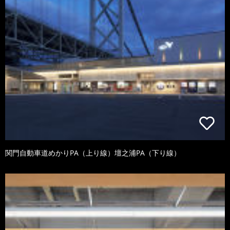
関門自動車道めかりPA（上り線）壇之浦PA（下り線）