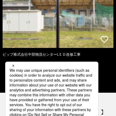
ピップ株式会社中部物流センターLＥＤ改修工事
1
2
3
4
5
パナソニックの電気設備 SNSアカウント