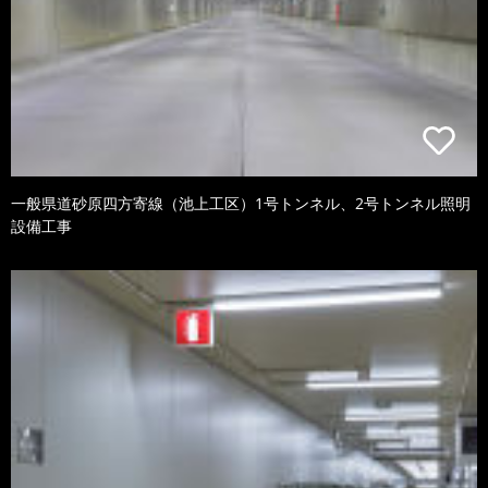
一般県道砂原四方寄線（池上工区）1号トンネル、2号トンネル照明
設備工事