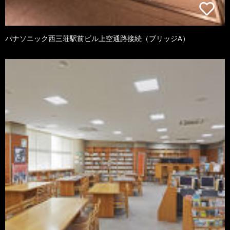
パナソニック西三荘駅前ビル上空通路接続（ブリッジA）