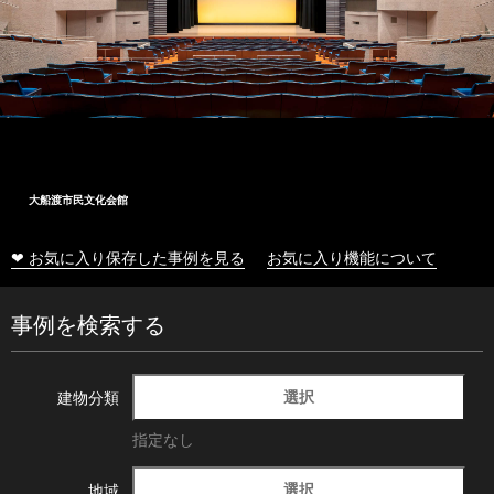
大船渡市民文化会館
❤ お気に入り保存した事例を見る
お気に入り機能について
事例を検索する
選択
建物分類
指定なし
選択
地域