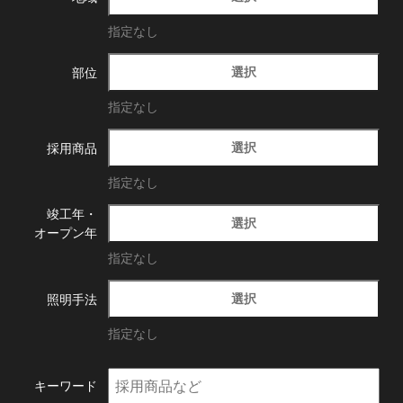
指定なし
選択
部位
指定なし
選択
採用商品
指定なし
竣工年・
選択
オープン年
指定なし
選択
照明手法
指定なし
キーワード