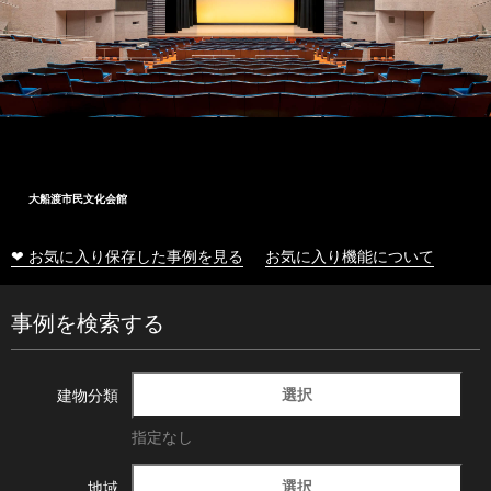
大船渡市民文化会館
❤ お気に入り保存した事例を見る
お気に入り機能について
事例を検索する
選択
建物分類
指定なし
選択
地域