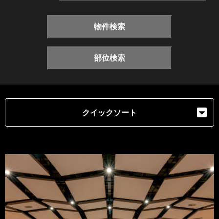
物件検索
部位検索
クイックソート