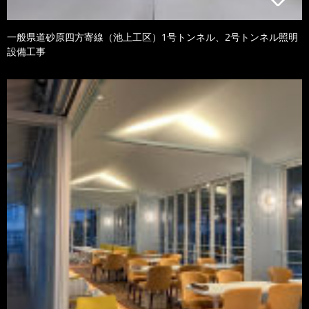
一般県道砂原四方寄線（池上工区）1号トンネル、2号トンネル照明
設備工事