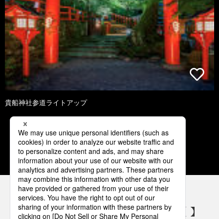
貴船神社参道ライトアップ
1
2
3
4
5
パナソニックの電気設備 SNSアカウント