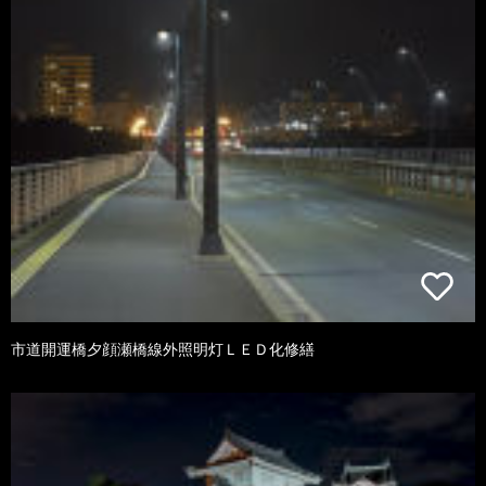
市道開運橋夕顔瀬橋線外照明灯ＬＥＤ化修繕