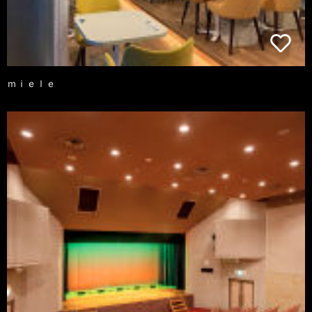
ｍｉｅｌｅ