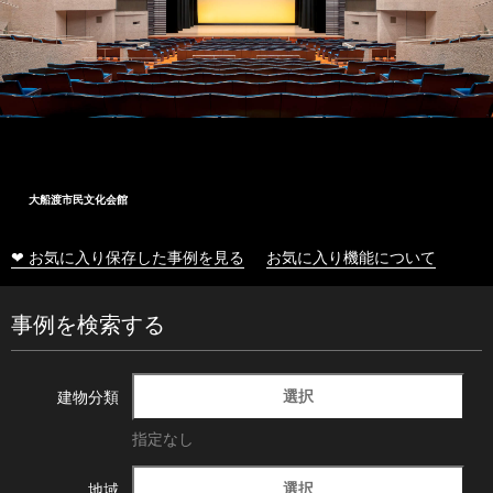
大船渡市民文化会館
❤ お気に入り保存した事例を見る
お気に入り機能について
事例を検索する
選択
建物分類
指定なし
選択
地域