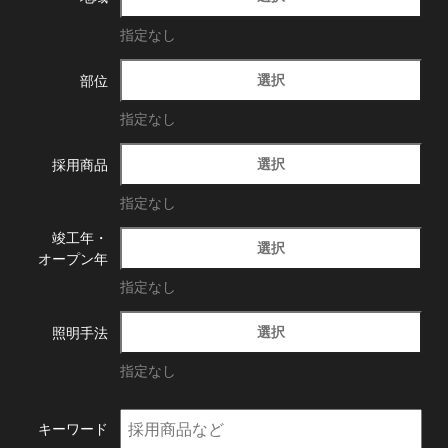
指定なし
選択
部位
指定なし
選択
採用商品
指定なし
竣工年・
選択
オープン年
指定なし
選択
照明手法
指定なし
キーワード