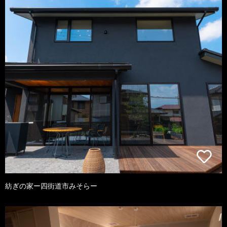
紡ぎの家ー四街道市みそらー