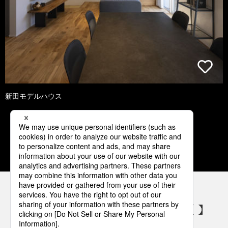
新田モデルハウス
1
2
3
4
5
パナソニックの電気設備 SNSアカウント