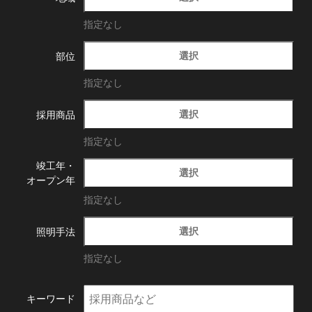
指定なし
選択
部位
指定なし
選択
採用商品
指定なし
竣工年・
選択
オープン年
指定なし
選択
照明手法
指定なし
キーワード