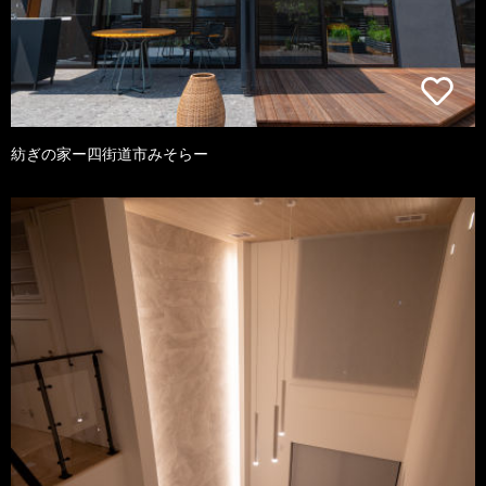
紡ぎの家ー四街道市みそらー