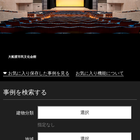
大船渡市民文化会館
❤ お気に入り保存した事例を見る
お気に入り機能について
事例を検索する
選択
建物分類
指定なし
選択
地域