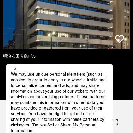
明治安田広島ビル
1
2
3
4
5
パナソニックの電気設備 SNSアカウント