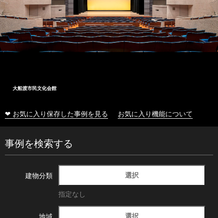
大船渡市民文化会館
❤ お気に入り保存した事例を見る
お気に入り機能について
事例を検索する
選択
建物分類
指定なし
選択
地域