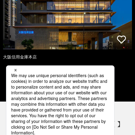
大阪信用金庫本店
1
2
3
4
5
パナソニックの電気設備 SNSアカウント