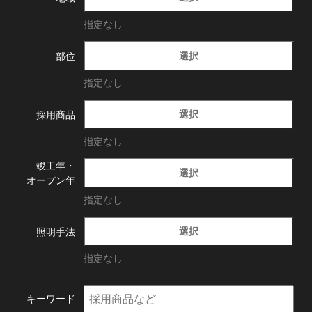
指定なし
選択
部位
指定なし
選択
採用商品
指定なし
竣工年・
選択
オープン年
指定なし
選択
照明手法
指定なし
キーワード