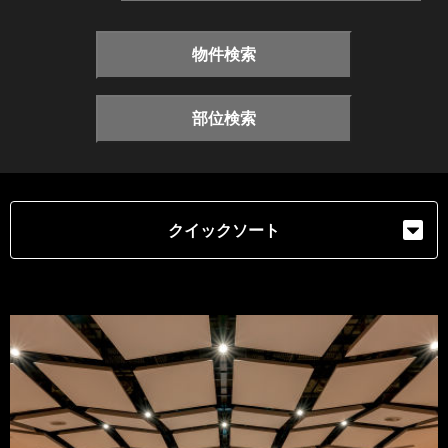
物件検索
部位検索
クイックソート