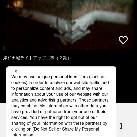
岸和田城ライトアップ工事（２期）
1
2
3
4
5
パナソニックの電気設備 SNSアカウント