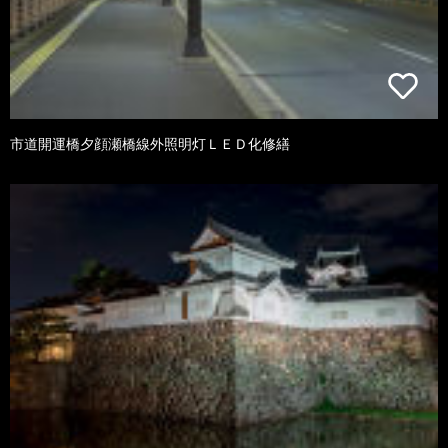
市道開運橋夕顔瀬橋線外照明灯ＬＥＤ化修繕