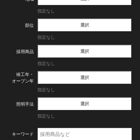
指定なし
選択
部位
指定なし
選択
採用商品
指定なし
竣工年・
選択
オープン年
指定なし
選択
照明手法
指定なし
キーワード