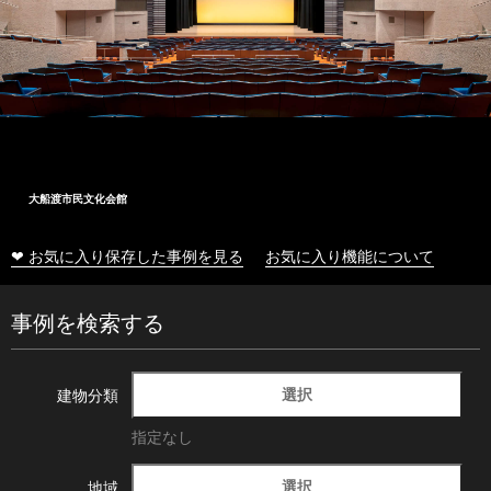
大船渡市民文化会館
❤ お気に入り保存した事例を見る
お気に入り機能について
事例を検索する
選択
建物分類
指定なし
選択
地域