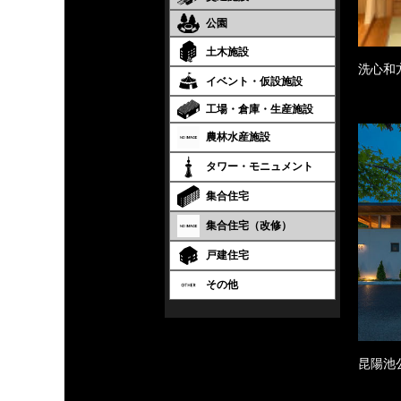
公園
土木施設
洗心和
イベント・仮設施設
工場・倉庫・生産施設
農林水産施設
タワー・モニュメント
集合住宅
集合住宅（改修）
戸建住宅
その他
昆陽池