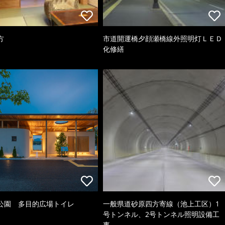
方
市道開運橋夕顔瀬橋線外照明灯ＬＥＤ
化修繕
公園 多目的広場トイレ
一般県道砂原四方寄線（池上工区）1
号トンネル、2号トンネル照明設備工
事