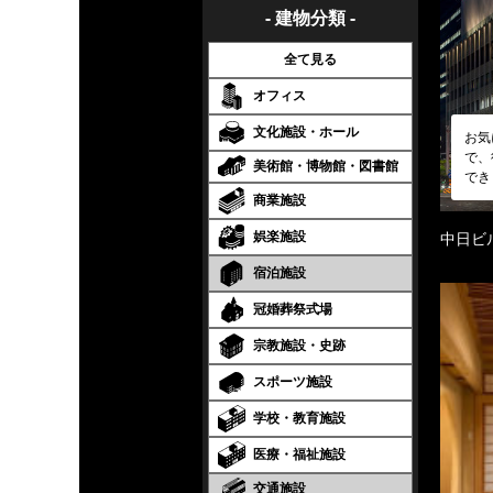
- 建物分類 -
全て見る
オフィス
文化施設・ホール
お気
で、
美術館・博物館・図書館
でき
商業施設
娯楽施設
中日ビ
宿泊施設
冠婚葬祭式場
宗教施設・史跡
スポーツ施設
学校・教育施設
医療・福祉施設
交通施設