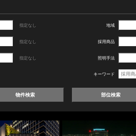
指定なし
地域
指定なし
採用商品
指定なし
照明手法
キーワード
物件検索
部位検索