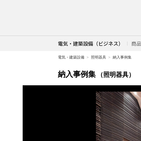
電気・建築設備（ビジネス）
商
電気・建築設備
照明器具
納入事例集
納入事例集
（照明器具）