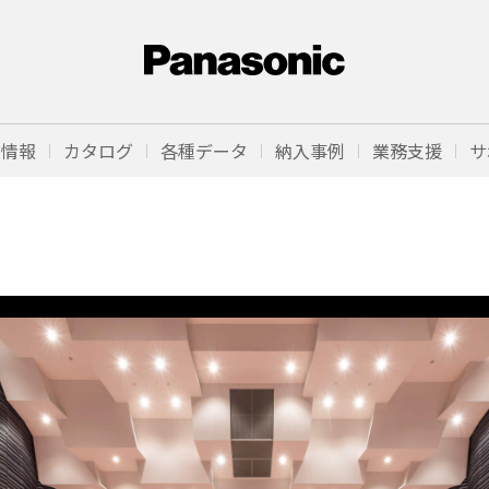
品情報
カタログ
各種データ
納入事例
業務支援
サ