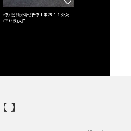
(修) 照明設備他改修工事29-1-1 外苑
(下り線)入口