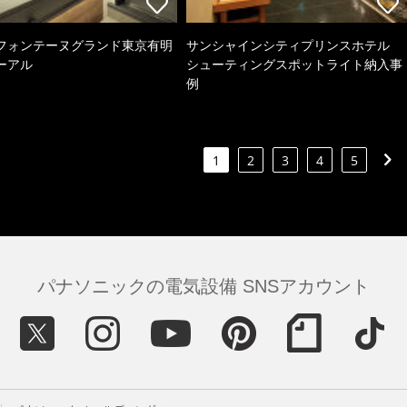
フォンテーヌグランド東京有明
サンシャインシティプリンスホテル
ーアル
シューティングスポットライト納入事
例
1
2
3
4
5
パナソニックの電気設備 SNSアカウント