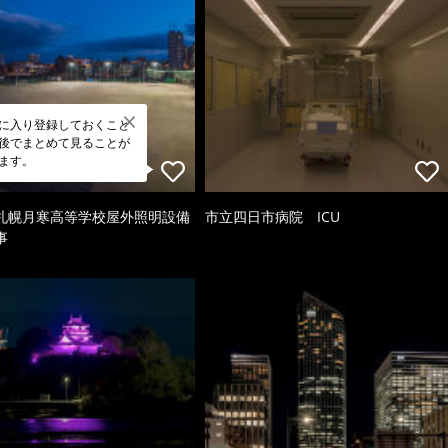
に入り登録しておくこと
後でまとめて見ることが
ます。
札幌月寒高等学校屋外照明設備
市立四日市病院 ICU
事