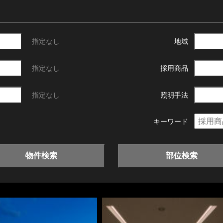
指定なし
地域
指定なし
採用商品
指定なし
照明手法
キーワード
物件検索
部位検索