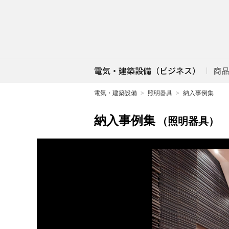
電気・建築設備（ビジネス）
商
電気・建築設備
照明器具
納入事例集
納入事例集
（照明器具）