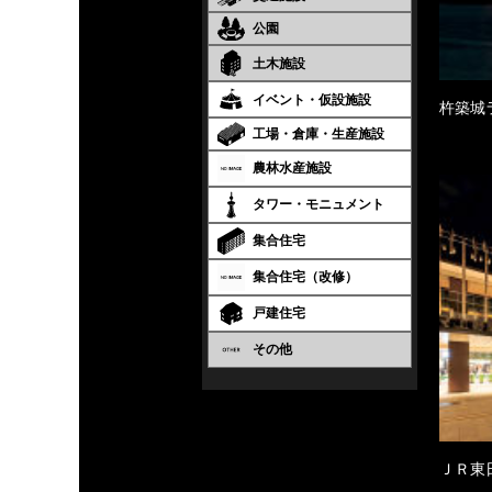
公園
土木施設
イベント・仮設施設
杵築城
工場・倉庫・生産施設
農林水産施設
タワー・モニュメント
集合住宅
集合住宅（改修）
戸建住宅
その他
ＪＲ東