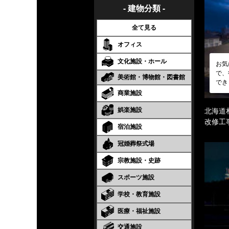
- 建物分類 -
全て見る
オフィス
文化施設・ホール
お気
で、
美術館・博物館・図書館
でき
商業施設
娯楽施設
北海道
改修工
宿泊施設
冠婚葬祭式場
宗教施設・史跡
スポーツ施設
学校・教育施設
医療・福祉施設
交通施設