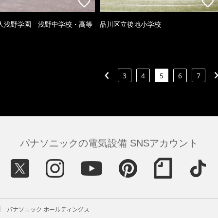
人浅野学園 浅野中学校・高等
品川区立後地小学校
3
4
5
6
7
パナソニックの電気設備 SNSアカウント
パナソニック ホールディングス