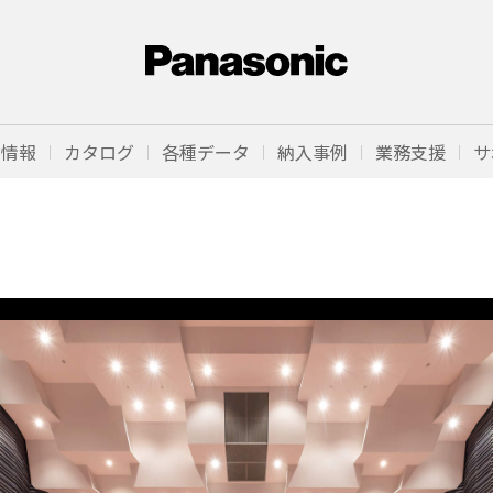
品情報
カタログ
各種データ
納入事例
業務支援
サ