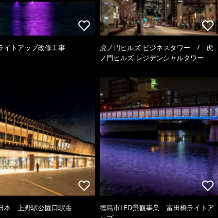
ライトアップ改修工事
虎ノ門ヒルズ ビジネスタワー / 虎
ノ門ヒルズ レジデンシャルタワー
日本 上野駅公園口駅舎
徳島市LED景観事業 富田橋ライトア
ップ