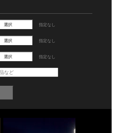
選択
指定なし
選択
指定なし
選択
指定なし