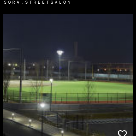
ＳＯＲＡ．ＳＴＲＥＥＴＳＡＬＯＮ