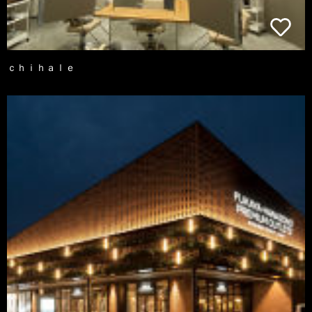
ｃｈｉｈａｌｅ