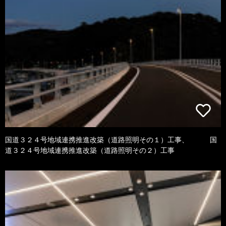
国道３２４号地域連携推進改築（道路照明その１）工事、 国
道３２４号地域連携推進改築（道路照明その２）工事