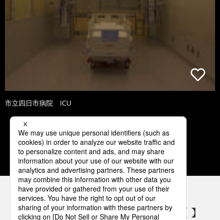
市立四日市病院 ICU
3
4
5
6
7
パナソニックの電気設備 SNSアカウント