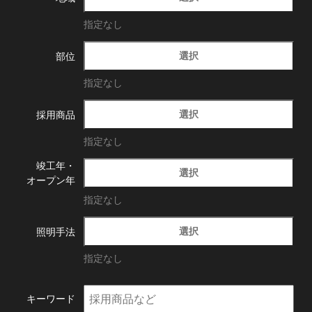
指定なし
選択
部位
指定なし
選択
採用商品
指定なし
竣工年・
選択
オープン年
指定なし
選択
照明手法
指定なし
キーワード