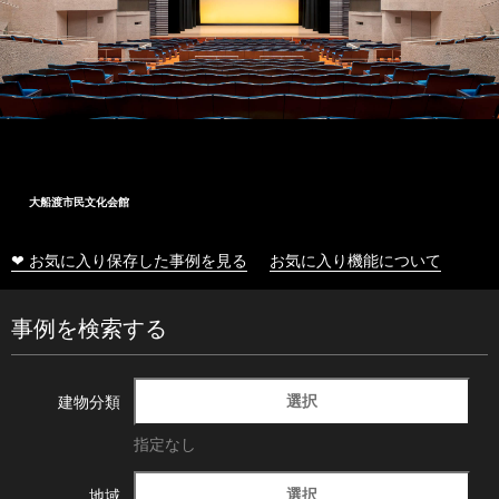
大船渡市民文化会館
❤ お気に入り保存した事例を見る
お気に入り機能について
事例を検索する
選択
建物分類
指定なし
選択
地域