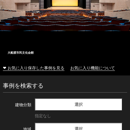
大船渡市民文化会館
❤ お気に入り保存した事例を見る
お気に入り機能について
事例を検索する
選択
建物分類
指定なし
選択
地域