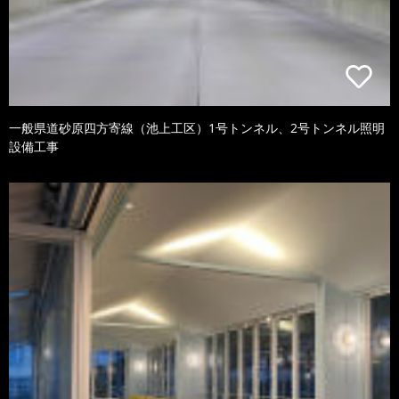
一般県道砂原四方寄線（池上工区）1号トンネル、2号トンネル照明
設備工事