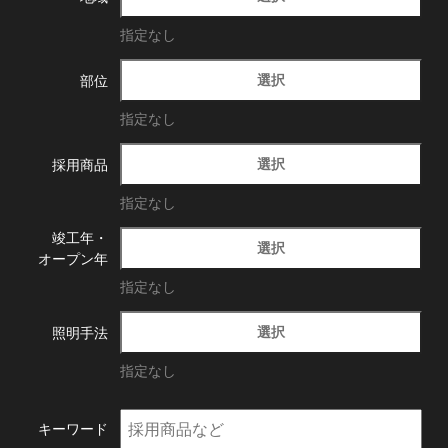
指定なし
選択
部位
指定なし
選択
採用商品
指定なし
竣工年・
選択
オープン年
指定なし
選択
照明手法
指定なし
キーワード