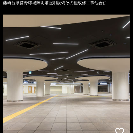
藤崎台県営野球場照明塔照明設備その他改修工事他合併