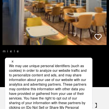
ｍｉｅｌｅ
1
2
3
4
5
パナソニックの電気設備 SNSアカウント