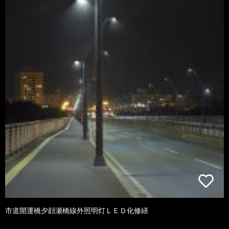
市道開運橋夕顔瀬橋線外照明灯ＬＥＤ化修繕