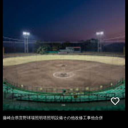
藤崎台県営野球場照明塔照明設備その他改修工事他合併