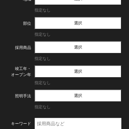
指定なし
選択
部位
指定なし
選択
採用商品
指定なし
竣工年・
選択
オープン年
指定なし
選択
照明手法
指定なし
キーワード