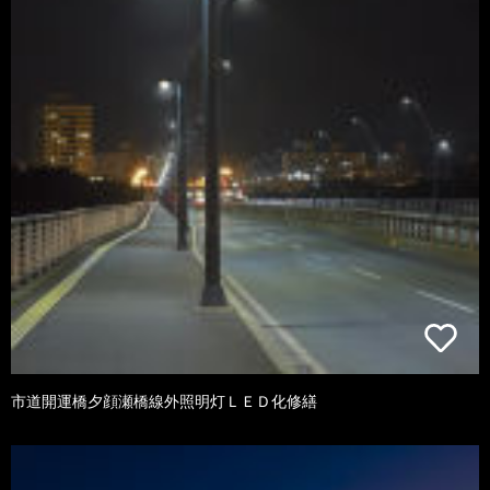
市道開運橋夕顔瀬橋線外照明灯ＬＥＤ化修繕