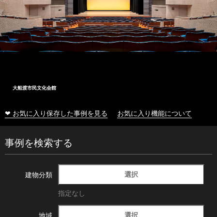
大船渡市民文化会館
❤ お気に入り保存した事例を見る
お気に入り機能について
事例を検索する
選択
建物分類
指定なし
選択
地域