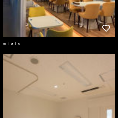
ｍｉｅｌｅ