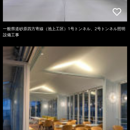
一般県道砂原四方寄線（池上工区）1号トンネル、2号トンネル照明
設備工事