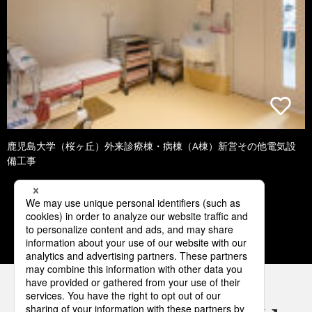
鹿児島大学（桜ヶ丘）外来診療棟・病棟（A棟）新営その他電気設
備工事
1
2
3
4
5
パナソニックの電気設備 SNSアカウント