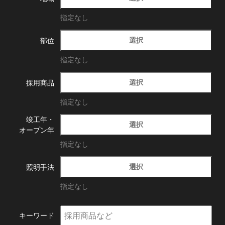
指定なし
選択
部位
指定なし
選択
採用商品
指定なし
竣工年・
選択
オープン年
指定なし
選択
照明手法
指定なし
キーワード