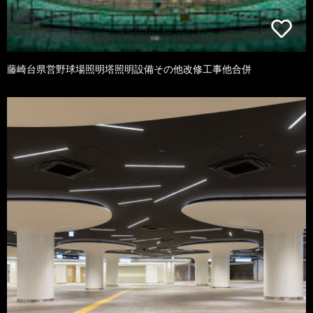
藤崎台県営野球場照明塔照明設備その他改修工事他合併