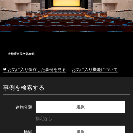
大船渡市民文化会館
❤ お気に入り保存した事例を見る
お気に入り機能について
事例を検索する
選択
建物分類
指定なし
選択
地域