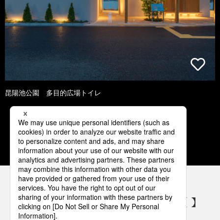
昆陽池公園 多目的広場トイレ
1
2
3
4
5
パナソニックの電気設備 SNSアカウント