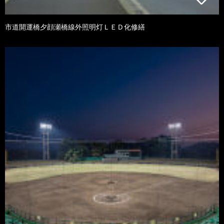
市道開運橋夕顔瀬橋線外照明灯ＬＥＤ化修繕