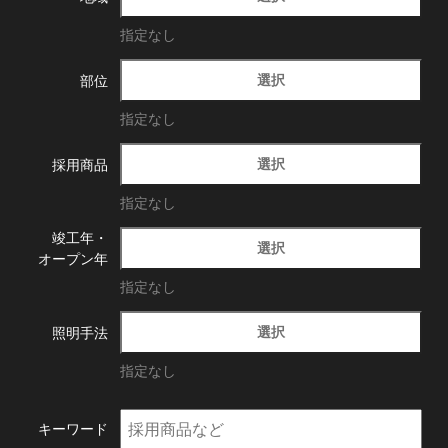
指定なし
選択
部位
指定なし
選択
採用商品
指定なし
竣工年・
選択
オープン年
指定なし
選択
照明手法
指定なし
キーワード