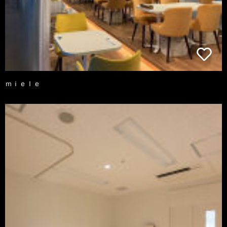
ｍｉｅｌｅ