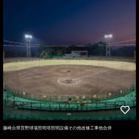
藤崎台県営野球場照明塔照明設備その他改修工事他合併