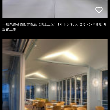
一般県道砂原四方寄線（池上工区）1号トンネル、2号トンネル照明
設備工事