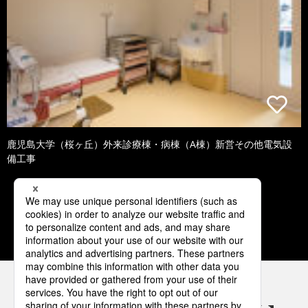
鹿児島大学（桜ヶ丘）外来診療棟・病棟（A棟）新営その他電気設
備工事
1
2
3
4
5
パナソニックの電気設備 SNSアカウント