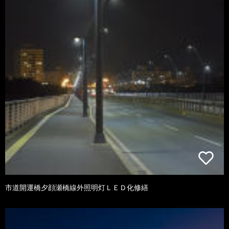
市道開運橋夕顔瀬橋線外照明灯ＬＥＤ化修繕