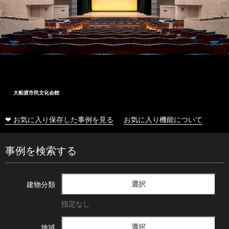
大船渡市民文化会館
❤ お気に入り保存した事例を見る
お気に入り機能について
事例を検索する
選択
建物分類
指定なし
選択
地域