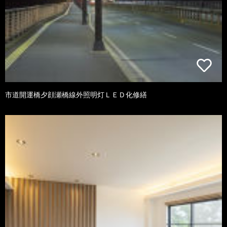
市道開運橋夕顔瀬橋線外照明灯ＬＥＤ化修繕