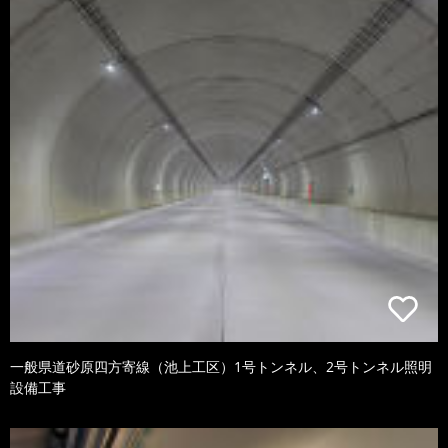
一般県道砂原四方寄線（池上工区）1号トンネル、2号トンネル照明
設備工事