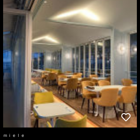
ｍｉｅｌｅ