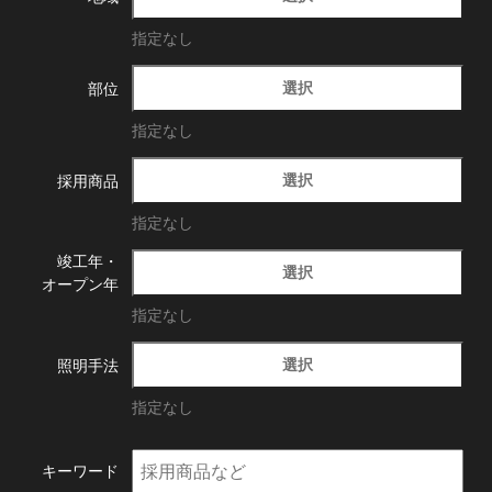
指定なし
選択
部位
指定なし
選択
採用商品
指定なし
竣工年・
選択
オープン年
指定なし
選択
照明手法
指定なし
キーワード