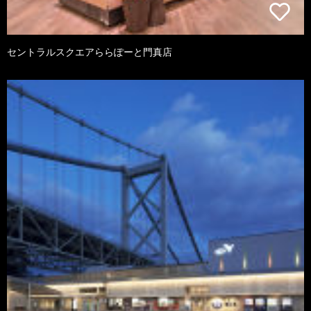
セントラルスクエアららぽーと門真店