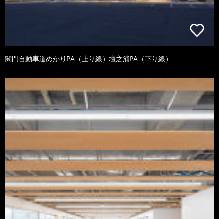
関門自動車道めかりPA（上り線）壇之浦PA（下り線）