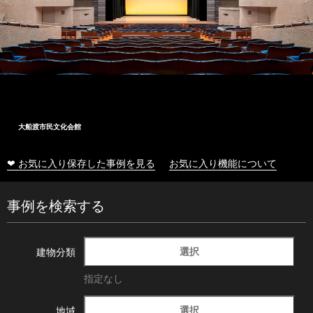
大船渡市民文化会館
❤ お気に入り保存した事例を見る
お気に入り機能について
事例を検索する
選択
建物分類
指定なし
選択
地域