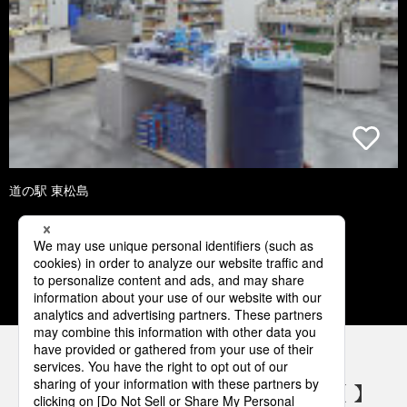
道の駅 東松島
1
2
3
4
5
パナソニックの電気設備 SNSアカウント