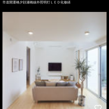
市道開運橋夕顔瀬橋線外照明灯ＬＥＤ化修繕