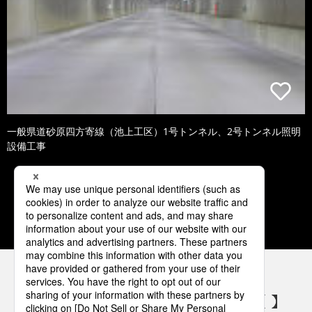
一般県道砂原四方寄線（池上工区）1号トンネル、2号トンネル照明
設備工事
1
2
3
4
5
パナソニックの電気設備 SNSアカウント