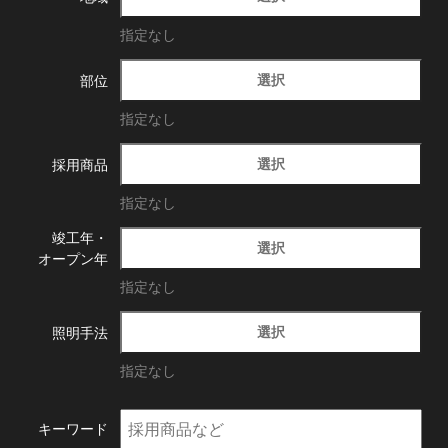
指定なし
選択
部位
指定なし
選択
採用商品
指定なし
竣工年・
選択
オープン年
指定なし
選択
照明手法
指定なし
キーワード