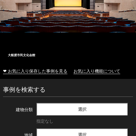
大船渡市民文化会館
❤ お気に入り保存した事例を見る
お気に入り機能について
事例を検索する
選択
建物分類
指定なし
選択
地域