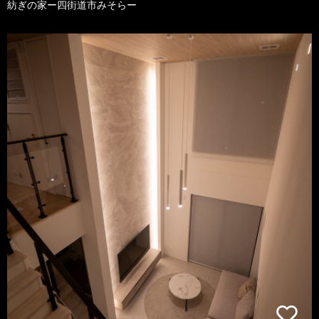
紡ぎの家ー四街道市みそらー