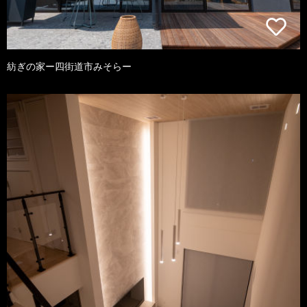
紡ぎの家ー四街道市みそらー