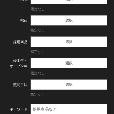
指定なし
選択
部位
指定なし
選択
採用商品
指定なし
竣工年・
選択
オープン年
指定なし
選択
照明手法
指定なし
キーワード