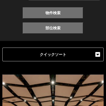
物件検索
部位検索
クイックソート