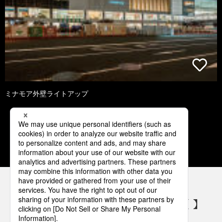
ミナモア外壁ライトアップ
1
2
3
4
5
パナソニックの電気設備 SNSアカウント