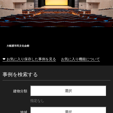
大船渡市民文化会館
❤ お気に入り保存した事例を見る
お気に入り機能について
事例を検索する
選択
建物分類
指定なし
選択
地域