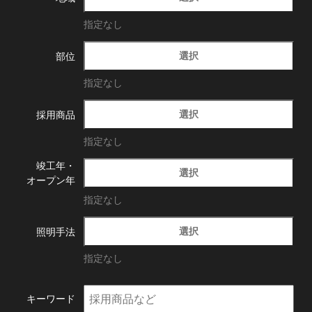
指定なし
選択
部位
指定なし
選択
採用商品
指定なし
竣工年・
選択
オープン年
指定なし
選択
照明手法
指定なし
キーワード