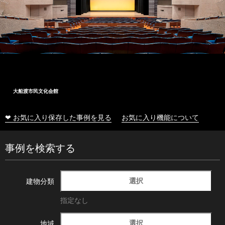
大船渡市民文化会館
❤ お気に入り保存した事例を見る
お気に入り機能について
事例を検索する
選択
建物分類
指定なし
選択
地域