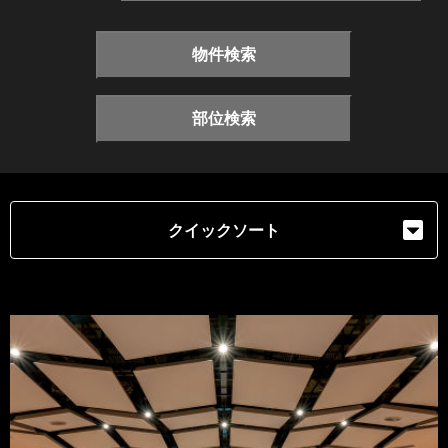
物件検索
部位検索
クイックソート