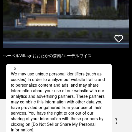
ヘーベルVillageおおたかの森南/エーデルワイス
1
2
3
4
5
パナソニックの電気設備 SNSアカウント