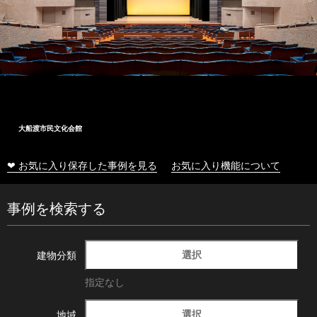
大船渡市民文化会館
❤ お気に入り保存した事例を見る
お気に入り機能について
事例を検索する
選択
建物分類
指定なし
選択
地域