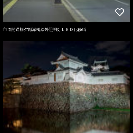
市道開運橋夕顔瀬橋線外照明灯ＬＥＤ化修繕