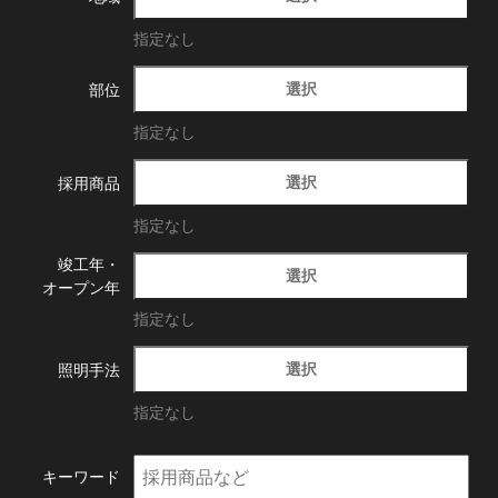
指定なし
選択
部位
指定なし
選択
採用商品
指定なし
竣工年・
選択
オープン年
指定なし
選択
照明手法
指定なし
キーワード