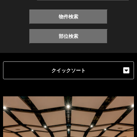
物件検索
部位検索
クイックソート