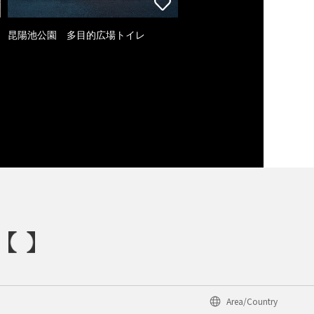
昆陽池公園 多目的広場トイレ
Area/Country