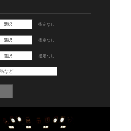
選択
指定なし
選択
指定なし
選択
指定なし