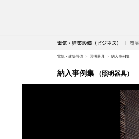
電気・建築設備（ビジネス）
商
電気・建築設備
照明器具
納入事例集
納入事例集
（照明器具）