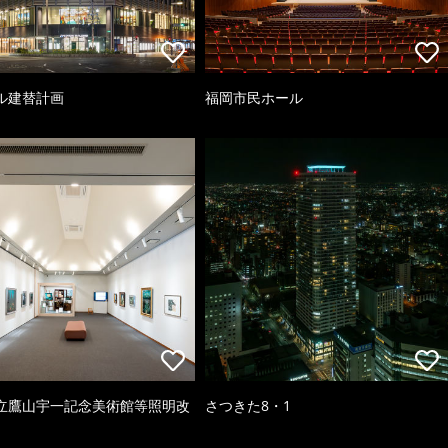
ル建替計画
福岡市民ホール
立鷹山宇一記念美術館等照明改
さつきた8・1