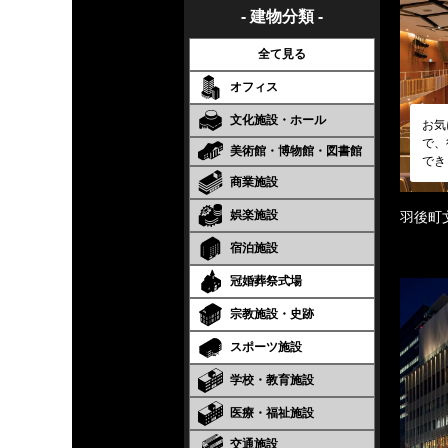
- 建物分類 -
全て見る
オフィス
文化施設・ホール
お気
で、
美術館・博物館・図書館
でき
商業施設
娯楽施設
羽後町
宿泊施設
冠婚葬祭式場
宗教施設・史跡
スポーツ施設
学校・教育施設
医療・福祉施設
交通施設