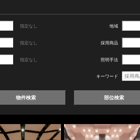
指定なし
地域
指定なし
採用商品
指定なし
照明手法
キーワード
物件検索
部位検索