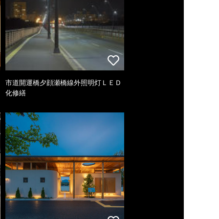
市道開運橋夕顔瀬橋線外照明灯ＬＥＤ
化修繕