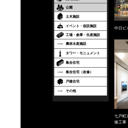
公園
土木施設
イベント・仮設施設
中日ビ
工場・倉庫・生産施設
農林水産施設
タワー・モニュメント
集合住宅
集合住宅（改修）
戸建住宅
その他
七戸町
修工事