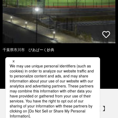
千葉県市川市 ぴあぱーく妙典
3
4
5
6
7
パナソニックの電気設備 SNSアカウント