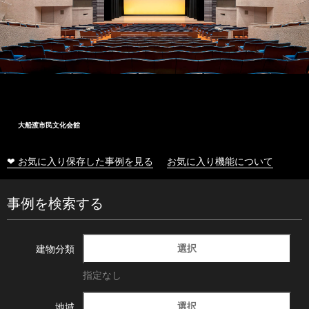
大船渡市民文化会館
❤ お気に入り保存した事例を見る
お気に入り機能について
事例を検索する
選択
建物分類
指定なし
選択
地域