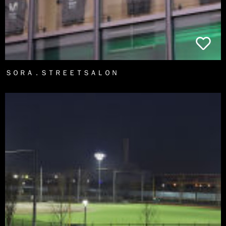
ＳＯＲＡ．ＳＴＲＥＥＴＳＡＬＯＮ