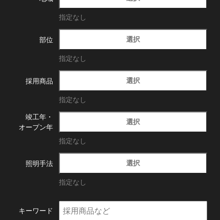
指定なし
選択
部位
指定なし
選択
採用商品
指定なし
竣工年・
選択
オープン年
指定なし
選択
照明手法
指定なし
キーワード