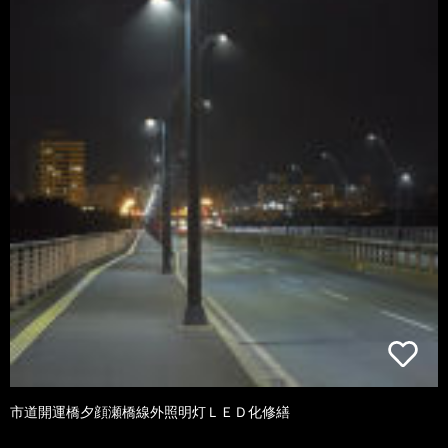
市道開運橋夕顔瀬橋線外照明灯ＬＥＤ化修繕