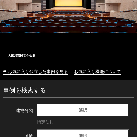
大船渡市民文化会館
❤ お気に入り保存した事例を見る
お気に入り機能について
事例を検索する
選択
建物分類
指定なし
選択
地域