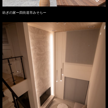
紡ぎの家ー四街道市みそらー