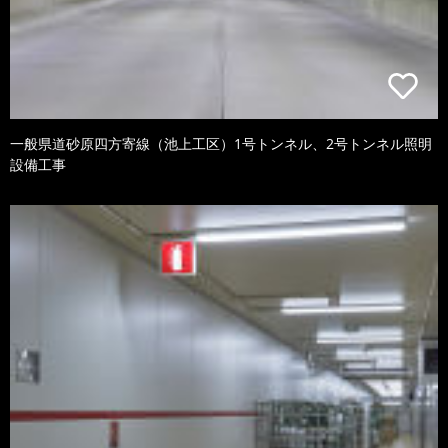
一般県道砂原四方寄線（池上工区）1号トンネル、2号トンネル照明
設備工事