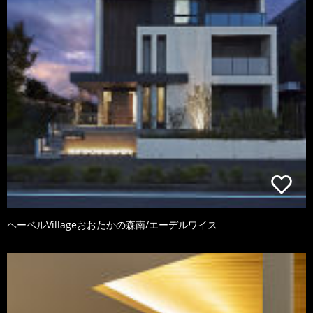
ヘーベルVillageおおたかの森南/エーデルワイス