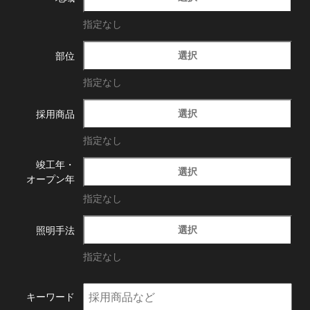
指定なし
選択
部位
指定なし
選択
採用商品
指定なし
竣工年・
選択
オープン年
指定なし
選択
照明手法
指定なし
キーワード