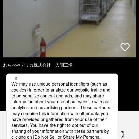
わらべやデリカ株式会社 入間工場
1
2
3
4
5
パナソニックの電気設備 SNSアカウント