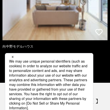
向中野モデルハウス
1
2
3
4
5
パナソニックの電気設備 SNSアカウント