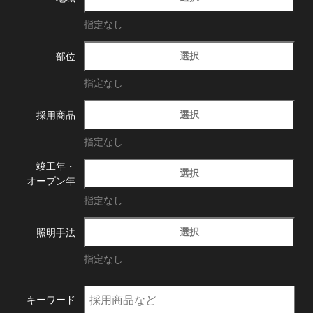
指定なし
選択
部位
指定なし
選択
採用商品
指定なし
竣工年・
選択
オープン年
指定なし
選択
照明手法
指定なし
キーワード