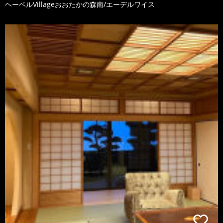
ヘーベルVillageおおたかの森南/エーデルワイス