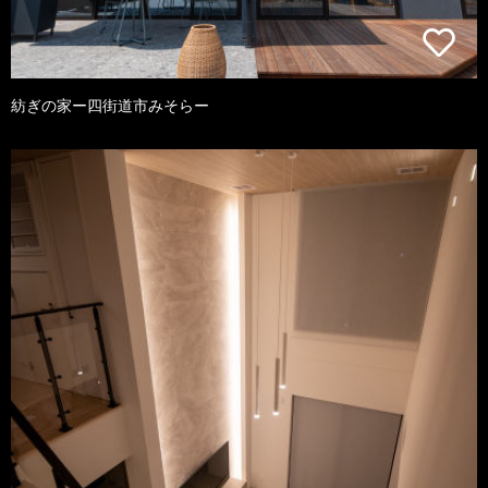
紡ぎの家ー四街道市みそらー