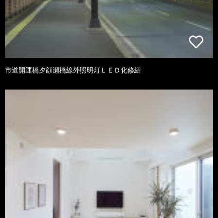
市道開運橋夕顔瀬橋線外照明灯ＬＥＤ化修繕