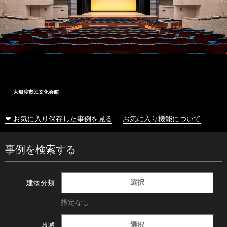
大船渡市民文化会館
❤ お気に入り保存した事例を見る
お気に入り機能について
事例を検索する
選択
建物分類
指定なし
選択
地域