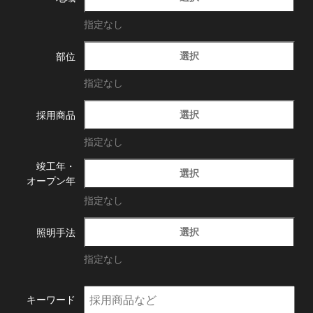
指定なし
選択
部位
指定なし
選択
採用商品
指定なし
竣工年・
選択
オープン年
指定なし
選択
照明手法
指定なし
キーワード