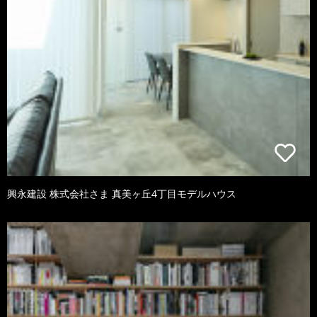
興永建設 株式会社さま 真美ヶ丘4丁目モデルハウス