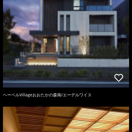
ヘーベルVillageおおたかの森南/エーデルワイス