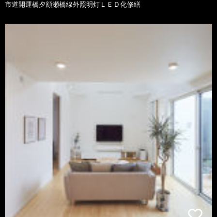
市道開運橋夕顔瀬橋線外照明灯ＬＥＤ化修繕