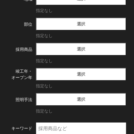
指定なし
選択
部位
指定なし
選択
採用商品
指定なし
竣工年・
選択
オープン年
指定なし
選択
照明手法
指定なし
キーワード