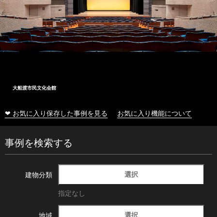
大船渡市民文化会館
❤ お気に入り保存した事例を見る
お気に入り機能について
事例を検索する
選択
建物分類
指定なし
選択
地域