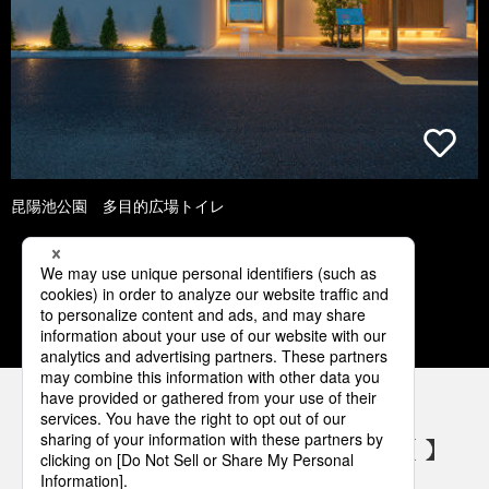
昆陽池公園 多目的広場トイレ
1
2
3
4
5
パナソニックの電気設備 SNSアカウント