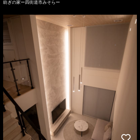
紡ぎの家ー四街道市みそらー