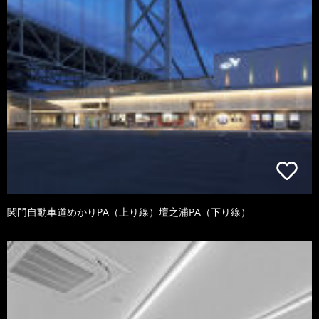
関門自動車道めかりPA（上り線）壇之浦PA（下り線）