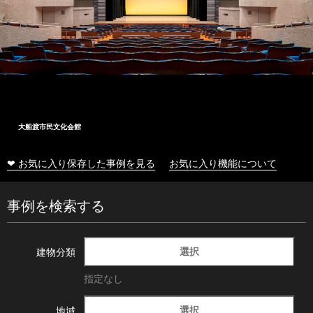
大船渡市民文化会館
❤ お気に入り保存した事例を見る
お気に入り機能について
事例を検索する
選択
建物分類
指定なし
選択
地域