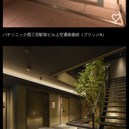
パナソニック西三荘駅前ビル上空通路接続（ブリッジA）