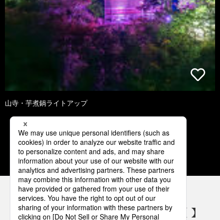
山寺・芋煮鍋ライトアップ
1
2
3
4
5
パナソニックの電気設備 SNSアカウント