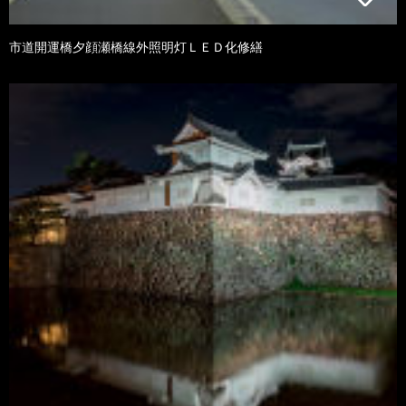
市道開運橋夕顔瀬橋線外照明灯ＬＥＤ化修繕