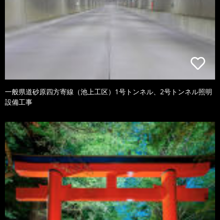
一般県道砂原四方寄線（池上工区）1号トンネル、2号トンネル照明
設備工事