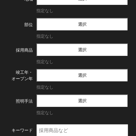
指定なし
選択
部位
指定なし
選択
採用商品
指定なし
竣工年・
選択
オープン年
指定なし
選択
照明手法
指定なし
キーワード