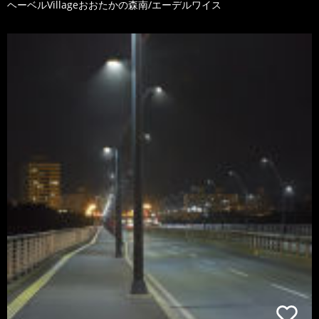
ヘーベルVillageおおたかの森南/エーデルワイス