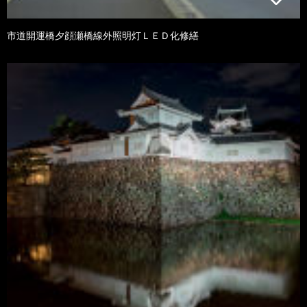
市道開運橋夕顔瀬橋線外照明灯ＬＥＤ化修繕