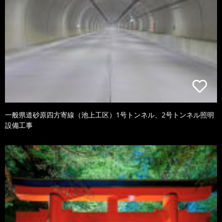
一般県道砂原四方寄線（池上工区）1号トンネル、2号トンネル照明
設備工事