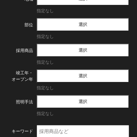
指定なし
選択
部位
指定なし
選択
採用商品
指定なし
竣工年・
選択
オープン年
指定なし
選択
照明手法
指定なし
キーワード