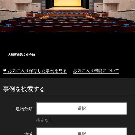
大船渡市民文化会館
❤ お気に入り保存した事例を見る
お気に入り機能について
事例を検索する
選択
建物分類
指定なし
選択
地域