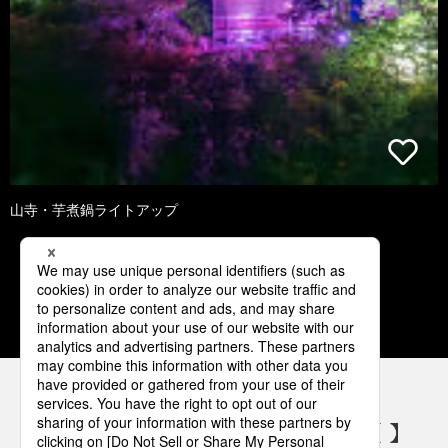
山寺・芋煮鍋ライトアップ
1
2
3
4
5
パナソニックの電気設備 SNSアカウント