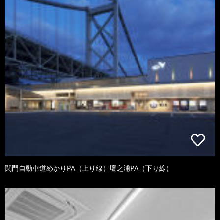
関門自動車道めかりPA（上り線）壇之浦PA（下り線）