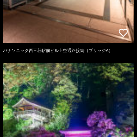
パナソニック西三荘駅前ビル上空通路接続（ブリッジA）